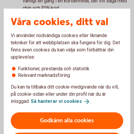
vanligt en gång i en kortterminal, det vill säga med
chip och PIN-kod.
Hur många kronor är ett småköp?
Våra cookies, ditt val
På bankkort Mastercard har vi satt 400 kr som
Vi använder nödvändiga cookies eller liknande
gräns för att kunna blippa utan PIN-kod. Vid köp
tekniker för att webbplatsen ska fungera för dig. Det
över 400 kr kommer du ombes att slå in din PIN-
finns även cookies du kan välja som förbättrar din
kod. Denna gräns varierar mellan olika länder.
upplevelse:
I vilka butiker kan jag blippa?
Funktioner, prestanda och statistik
För att du ska kunna blippa ditt kort i butik behöver
Relevant marknadsföring
terminalen stödja kontaktlösa köp. Än så länge går
det inte att blippa överallt. Leta efter symbolen för
Du kan ta tillbaka ditt cookie-medgivande när du vill,
kontaktlösa betalningar när du ska betala.
på cookie-sidan eller under din profil när du är
inloggad.
Så hanterar vi
cookies
.
Finns risken att jag blippar av
misstag om jag är nära en terminal?
Godkänn alla cookies
Nej, kortet ska vara intill terminalen för att
transaktionen ska gå igenom.