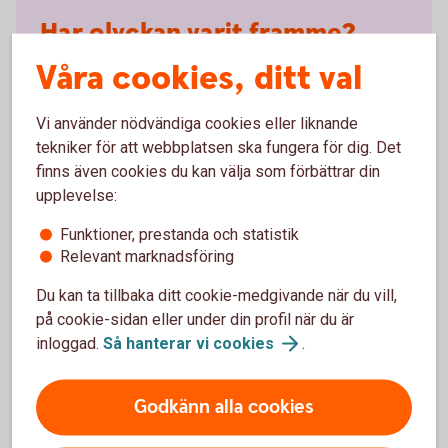
Har olyckan varit framme?
Våra cookies, ditt val
Här kan du göra din anmälan och ansöka om
ersättning.
Vi använder nödvändiga cookies eller liknande
Skadeanmälan – anmäl
skada
tekniker för att webbplatsen ska fungera för dig. Det
finns även cookies du kan välja som förbättrar din
upplevelse:
Funktioner, prestanda och statistik
Relevant marknadsföring
Vanliga frågor och svar om
Du kan ta tillbaka ditt cookie-medgivande när du vill,
olycksfallsförsäkringen
på cookie-sidan eller under din profil när du är
inloggad.
Så hanterar vi
cookies
.
Vad kostar olycksfallsförsäkringen?
Godkänn alla cookies
Vilket försäkringsbelopp kan jag välja?