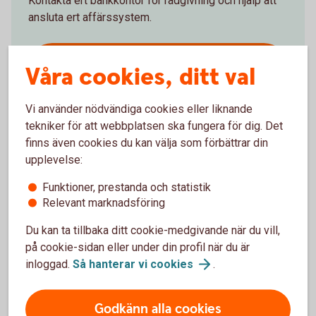
Kontakta ert bankkontor för rådgivning och hjälp att
ansluta ert affärssystem.
Ring 0771-33 44 33 och anslut
Våra cookies, ditt val
ERP
Vi använder nödvändiga cookies eller liknande
tekniker för att webbplatsen ska fungera för dig. Det
finns även cookies du kan välja som förbättrar din
upplevelse:
Mer information
Funktioner, prestanda och statistik
Relevant marknadsföring
ERP-system – mer
information
Du kan ta tillbaka ditt cookie-medgivande när du vill,
på cookie-sidan eller under din profil när du är
inloggad.
Så hanterar vi
cookies
.
Godkänn alla cookies