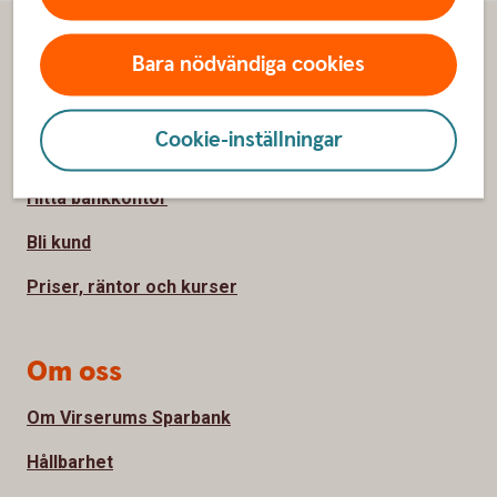
Sidfot
Hitta snabbt
Bara nödvändiga cookies
Kontakta oss
Cookie-inställningar
Spärrhjälp
Hitta bankkontor
Bli kund
Priser, räntor och kurser
Om oss
Om Virserums Sparbank
Hållbarhet