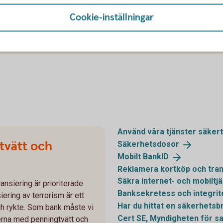
på 0771-97 75
12
gnet runt 08-411 10
11
Cookie-inställningar
Använd våra tjänster
säkert
tvätt och
Säkerhetsdosor
Mobilt
BankID
Reklamera kortköp och tran
Säkra internet- och mobiltj
ansiering är prioriterade
Banksekretess och
integrit
ering av terrorism är ett
Har du hittat en säkerhetsb
och rykte. Som bank måste vi
Cert SE, Myndigheten för s
kerna med penningtvätt och