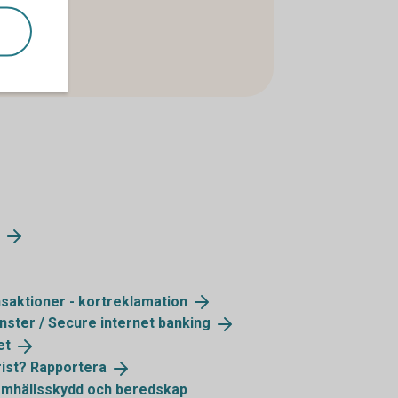
saktioner -
kortreklamation
änster / Secure internet
banking
et
rist?
Rapportera
amhällsskydd och beredskap