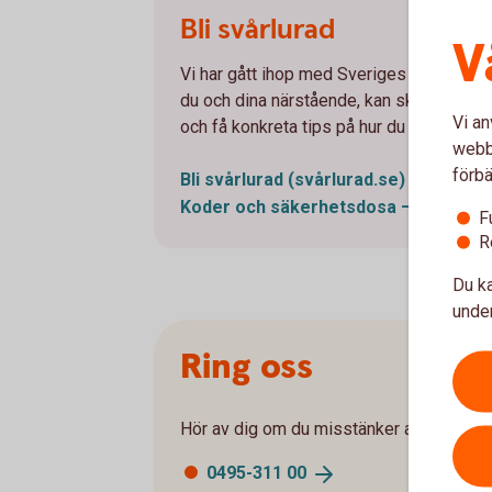
Svårlurad
Bli svårlurad
V
Vi har gått ihop med Sveriges banker för
du och dina närstående, kan skydda er m
Vi an
och få konkreta tips på hur du kan bli me
webbp
förbä
Bli svårlurad
(svårlurad.se)
Koder och säkerhetsdosa – filmer o
F
R
Du ka
under
Ring oss
Hör av dig om du misstänker att du är uts
0495-311
00