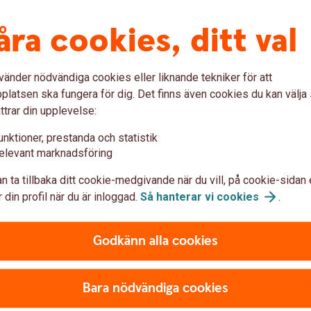
Young adult waiting at the train
Penningmålvakt,
åra cookies, ditt val
spionprogram?
 att sprida kunskap om hur
ot bedrägerier. Läs mer
Bedragarna bryr sig inte om 
vänder nödvändiga cookies eller liknande tekniker för att
r svårlurad.
pengar och använder olika 
latsen ska fungera för dig. Det finns även cookies du kan välj
du är.
ttrar din upplevelse:
m
bedrägerier
unktioner, prestanda och statistik
Bli inte
lurad!
elevant marknadsföring
n ta tillbaka ditt cookie-medgivande när du vill, på cookie-sidan 
 din profil när du är inloggad.
Så hanterar vi
cookies
.
Godkänn alla cookies
att för bedrägeri.
Bara nödvändiga cookies