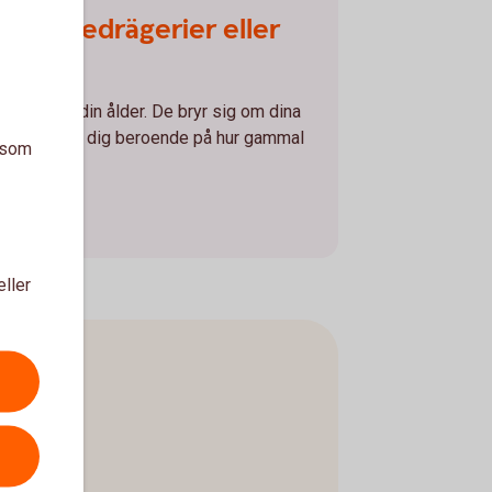
 station
 spelbedrägerier eller
dig. Eller din ålder. De bryr sig om dina
sätt att lura dig beroende på hur gammal
a som
eller