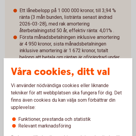
Ett lånebelopp på 1 000 000 kronor, till 3,94 %
ränta (3 mån bunden, listränta senast ändrad
2026-03-28), med rak amortering
återbetalningstid 50 år, effektiv ränta: 4,01% .
Första månadsbetalningen inklusive amortering
är 4 950 kronor, sista månadsbetalningen
inklusive amortering är 1 672 kronor, totalt
belopp att betala om räntan är oförändrad under
lånets löptid är 1 986 642 kronor. Antalet
Våra cookies, ditt val
avbetalningar är 600 stycken.
Exemplet bygger på månatliga aviseringar, utan
Vi använder nödvändiga cookies eller liknande
uppläggningsavgift eller aviseringskostnad,
tekniker för att webbplatsen ska fungera för dig. Det
förutsatt att du aviseras digitalt. Vid postala avier
finns även cookies du kan välja som förbättrar din
tillkommer en kostnad på 45 kronor i aviavgift.
upplevelse:
Valutakursförändringar kan komma att påverka
beloppen som du ska betala om du till exempel har
Funktioner, prestanda och statistik
Relevant marknadsföring
inkomst i annan valuta än lånet. Lånet förutsätter att
säkerhet lämnas i form av pant i bostad.