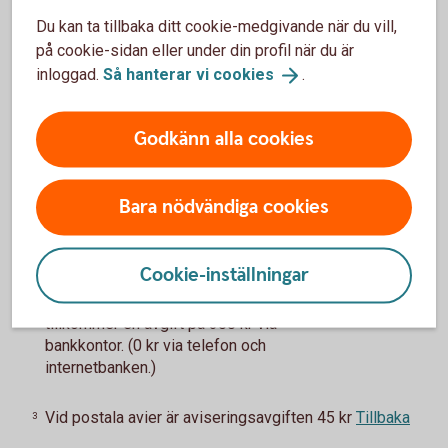
upp till 12 år
1
Du kan ta tillbaka ditt cookie-medgivande när du vill,
på cookie-sidan eller under din profil när du är
inloggad.
Så hanterar vi
cookies
.
Uppläggningsavgift
0-300 kr
2
Godkänn alla cookies
Aviseringsavgift e-faktura
0 kr
3
Bara nödvändiga cookies
Upp till 12 år
Tillbaka
1
Cookie-inställningar
Höjning eller ny låneansökan inom 3 år
Tillbaka
2
tillkommer en avgift på 300 kr via
bankkontor. (0 kr via telefon och
internetbanken.)
Vid postala avier är aviseringsavgiften 45 kr
Tillbaka
3