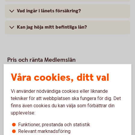
Vad ingår i lånets försäkring?
Kan jag höja mitt befintliga lån?
Pris och ränta Medlemslån
Våra cookies, ditt val
Ränta
7,30 % (senaste ränteändring 2025-10-03). Räntan är
Vi använder nödvändiga cookies eller liknande
rörlig.
tekniker för att webbplatsen ska fungera för dig. Det
finns även cookies du kan välja som förbättrar din
Lånebelopp
upplevelse:
20 000 - 350 000 kr
Funktioner, prestanda och statistik
Relevant marknadsföring
Återbetalningstid