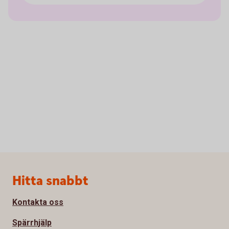
Sidfot
Hitta snabbt
Kontakta oss
Spärrhjälp