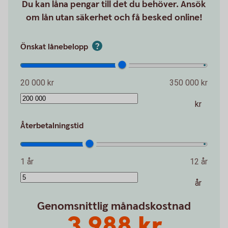
Du kan låna pengar till det du behöver. Ansök
om lån utan säkerhet och få besked online!
Önskat lånebelopp
20 000 kr
350 000 kr
kr
Återbetalningstid
1 år
12 år
år
Genomsnittlig månadskostnad
3 988 kr