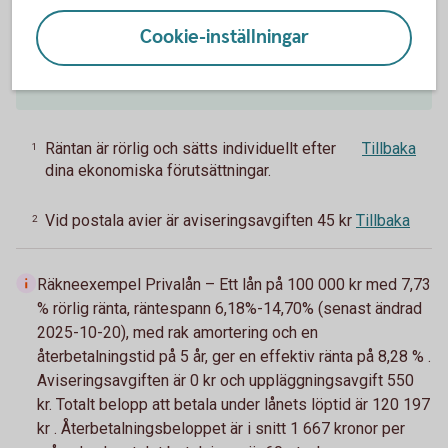
550 kr
Cookie-inställningar
Aviseringsavgift e-faktura
0 kr
2
Räntan är rörlig och sätts individuellt efter
Tillbaka
1
dina ekonomiska förutsättningar.
Vid postala avier är aviseringsavgiften 45 kr
Tillbaka
2
Räkneexempel Privalån – Ett lån på 100 000 kr med 7,73
% rörlig ränta, räntespann 6,18%-14,70% (senast ändrad
2025-10-20), med rak amortering och en
återbetalningstid på 5 år, ger en effektiv ränta på 8,28 % .
Aviseringsavgiften är 0 kr och uppläggningsavgift 550
kr. Totalt belopp att betala under lånets löptid är 120 197
kr . Återbetalningsbeloppet är i snitt 1 667 kronor per