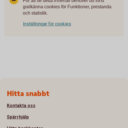
För att se detta innehåll behöver du först
godkänna cookies för Funktioner, prestanda
och statistik.
Inställningar för cookies
Sidfot
Hitta snabbt
Kontakta oss
Spärrhjälp