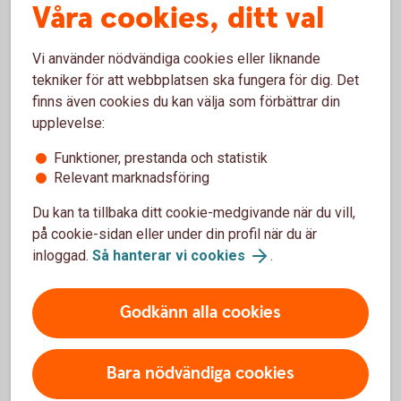
Våra cookies, ditt val
Pris och ränta Privatlån
Vi använder nödvändiga cookies eller liknande
Ränta
tekniker för att webbplatsen ska fungera för dig. Det
6,18%-14,70% (senast ändrad 2025-10-20) räntan är
finns även cookies du kan välja som förbättrar din
rörlig
1
upplevelse:
Effektiv ränta
Funktioner, prestanda och statistik
Relevant marknadsföring
8,28 %
Du kan ta tillbaka ditt cookie-medgivande när du vill,
Lånebelopp
på cookie-sidan eller under din profil när du är
inloggad.
Så hanterar vi cookies
.
20 000 - 350 000 kr
Återbetalningstid
Godkänn alla cookies
upp till 12 år
Bara nödvändiga cookies
Uppläggningsavgift