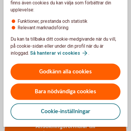
sociala eller välgörande ändamål
finns även cookies du kan välja som förbättrar din
underhåll eller reparationer
upplevelse:
partipolitiska organisationer, trossamfund,
Funktioner, prestanda och statistik
religiös eller politisk verksamhet
Relevant marknadsföring
privat finansering
Du kan ta tillbaka ditt cookie-medgivande när du vill,
på cookie-sidan eller under din profil när du är
inloggad.
Så hanterar vi
cookies
.
Godkänn alla cookies
Ansökan
Bara nödvändiga cookies
Cookie-inställningar
Ansökningsformulär till