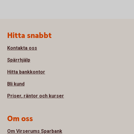
Sidfot
Hitta snabbt
Kontakta oss
Spärrhjälp
Hitta bankkontor
Bli kund
Priser, räntor och kurser
Om oss
Om Virserums Sparbank