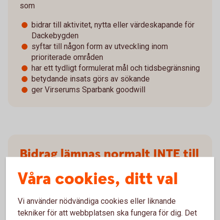
som
bidrar till aktivitet, nytta eller värdeskapande för
Dackebygden
syftar till någon form av utveckling inom
prioriterade områden
har ett tydligt formulerat mål och tidsbegränsning
betydande insats görs av sökande
ger Virserums Sparbank goodwill
Bidrag lämnas normalt INTE till
Våra cookies, ditt val
ändamål som avser löpande verksamhet och
driftskostnader
Vi använder nödvändiga cookies eller liknande
ändamål som normalt sett finanseras med
kommunala, regionala eller statliga medel
tekniker för att webbplatsen ska fungera för dig. Det