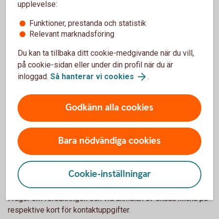
upplevelse:
Funktioner, prestanda och statistik
Betala resan med Betalkort Företag
Relevant marknadsföring
Du kan ta tillbaka ditt cookie-medgivande när du vill,
på cookie-sidan eller under din profil när du är
Behöver jag ytterligare försäkring?
inloggad.
Så hanterar vi cookies
.
När du är ute och reser är det viktigt med ett ordentligt
Godkänn alla cookies
försäkringsskydd i form av exempelvis en reseförsäkring.
Om du inte har ett reseskydd i din hemförsäkring bör du
teckna en separat reseförsäkring.
Bara nödvändiga cookies
Kontakta Trygg-Hansa
Cookie-inställningar
Frågor om försäkringen och vid anmälan av skada klicka på
respektive kort för kontaktuppgifter.