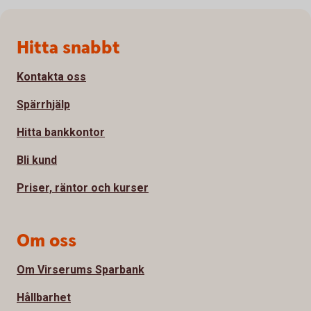
Sidfot
Hitta snabbt
Kontakta oss
Spärrhjälp
Hitta bankkontor
Bli kund
Priser, räntor och kurser
Om oss
Om Virserums Sparbank
Hållbarhet