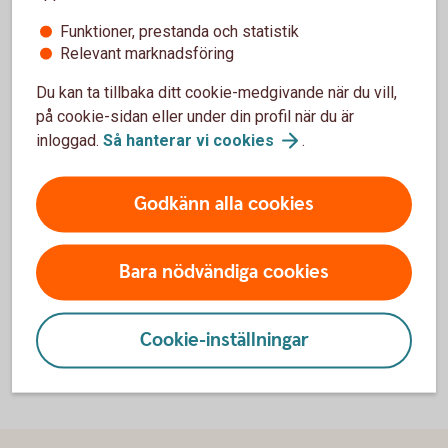
Funktioner, prestanda och statistik
Detta får ni med Trade Finance
Relevant marknadsföring
Online
Du kan ta tillbaka ditt cookie-medgivande när du vill,
på cookie-sidan eller under din profil när du är
Ökad tillgänglighet
inloggad.
Så hanterar vi
cookies
.
Snabb hantering
Säkra ansökningar
Kontroll på flöden
Godkänn alla cookies
Papperslös korrespondens
Bara nödvändiga cookies
Cookie-inställningar