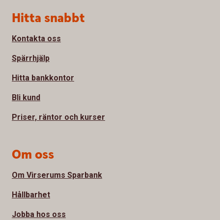
Sidfot
Hitta snabbt
Kontakta oss
Spärrhjälp
Hitta bankkontor
Bli kund
Priser, räntor och kurser
Om oss
Om Virserums Sparbank
Hållbarhet
Jobba hos oss