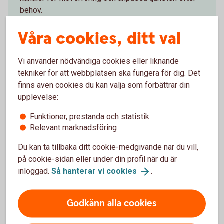
behov.
Våra cookies, ditt val
Anslutning
Företag
Vi använder nödvändiga cookies eller liknande
tekniker för att webbplatsen ska fungera för dig. Det
finns även cookies du kan välja som förbättrar din
upplevelse:
Utbetalning Företag
Funktioner, prestanda och statistik
Passar företag som vill ha en automatiserad
Relevant marknadsföring
process för utbetalningar. Ni kan utföra
betalningstransaktioner för betaltyperna Lön och
Du kan ta tillbaka ditt cookie-medgivande när du vill,
Utbetalning (konto till konto).
på cookie-sidan eller under din profil när du är
inloggad.
Så hanterar vi
cookies
.
Utbetalning
Företag
Godkänn alla cookies