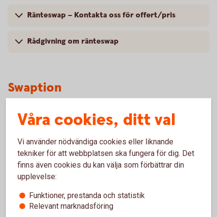
Ränteswap – Kontakta oss för offert/pris
Rådgivning om ränteswap
Swaption
Med en swaption reducerar du företagets ränterisk i ett lån
Våra cookies, ditt val
eller en placering genom att få rätten att ändra rörlig ränta
till fast eller tvärtom vid ett framtida datum.
Vi använder nödvändiga cookies eller liknande
tekniker för att webbplatsen ska fungera för dig. Det
finns även cookies du kan välja som förbättrar din
upplevelse:
Varför swaption?
Funktioner, prestanda och statistik
Säkerställ att ert resultat inte minskas av en
Relevant marknadsföring
framtida förändring i marknadsräntan