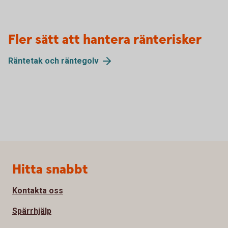
Fler sätt att hantera ränterisker
Räntetak och
räntegolv
Sidfot
Hitta snabbt
Kontakta oss
Spärrhjälp