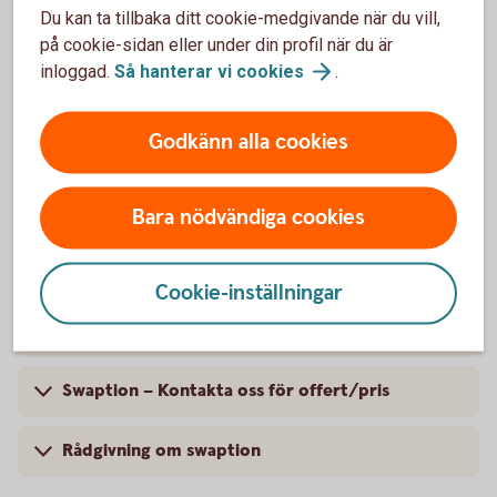
Möjlighet att förändra företagets ränterisk i ett
Du kan ta tillbaka ditt cookie-medgivande när du vill,
lån eller en placering
på cookie-sidan eller under din profil när du är
Ger rätten, men inte skyldigheten, att ändra rörlig
inloggad.
Så hanterar vi
cookies
.
ränta till fast eller tvärtom vid ett framtida datum
Godkänn alla cookies
Skaffa swaption på ett
bankkontor
Bara nödvändiga cookies
Så fungerar en swaption
Cookie-inställningar
Fakta om swaption
Swaption – Kontakta oss för offert/pris
Rådgivning om swaption