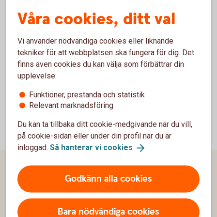
Våra cookies, ditt val
För att ansöka om företagslån behöver du vara kund
hos oss. Läs mer om hur du blir kund och
välkommen med din ansökan.
Vi använder nödvändiga cookies eller liknande
tekniker för att webbplatsen ska fungera för dig. Det
Bli
kund
finns även cookies du kan välja som förbättrar din
upplevelse:
Funktioner, prestanda och statistik
Relevant marknadsföring
Du kan ta tillbaka ditt cookie-medgivande när du vill,
på cookie-sidan eller under din profil när du är
inloggad.
Så hanterar vi
cookies
.
Sidfot
Hitta snabbt
Godkänn alla cookies
Kontakta oss
Bara nödvändiga cookies
Spärrhjälp