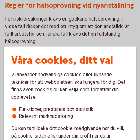
Regler för hälsoprövning vid nyanställning
För riskförsäkringar krävs en godkänd hälsoprövning. I
vissa fall räcker det med ett intyg om att den anställde är
fullt arbetsför och i andra fall krävs det en fullständig
hälsoprövning.
Under förutsättning att minst fem anställda tecknar
Våra cookies, ditt val
försäkring med likartade förmåner, räcker som
hälsoprövning ett intyg om att den försäkrade är fullt
arbetsför.
Vi använder nödvändiga cookies eller liknande
Om kravet fullt arbetsför inte uppfylls, görs en
tekniker för att webbplatsen ska fungera för dig. Det
individuell hälsoprövning innan vi kan erbjuda försäkring.
finns även cookies du kan välja som förbättrar din
Om färre än fem anställda tecknar försäkring krävs i
upplevelse:
stället alltid individuell hälsoprövning. För
företagare/näringsidkare görs alltid individuell
Funktioner, prestanda och statistik
hälsoprövning.
Relevant marknadsföring
Du kan ta tillbaka ditt cookie-medgivande när du vill,
på cookie-sidan eller under din profil när du är