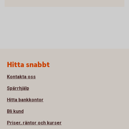
Sidfot
Hitta snabbt
Kontakta oss
Spärrhjälp
Hitta bankkontor
Bli kund
Priser, räntor och kurser