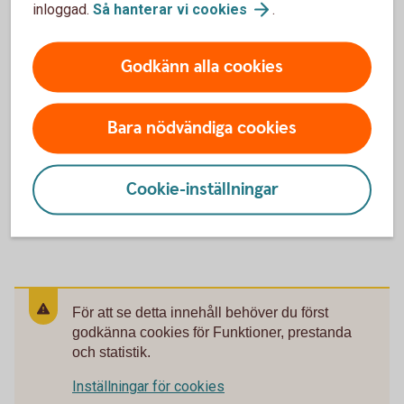
inloggad.
Så hanterar vi
cookies
.
Teckningsregler och
hälsoprövning
Godkänn alla cookies
För att omfattas av premiebefrielse, sjukförsäkring
eller garanterat efterlevandeskydd måste den
Bara nödvändiga cookies
försäkrade klara Swedbank Försäkrings
hälsoprövning.
Cookie-inställningar
Teckningsregler och
hälsoprövning
För att se detta innehåll behöver du först
godkänna cookies för Funktioner, prestanda
och statistik.
Inställningar för cookies