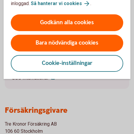
inloggad.
Så hanterar vi cookies
.
Skada inom Sverige
Godkänn alla cookies
0771-23 33 33
Telefon
, öppet vardagar 09-17.
0771-57 16 00
Tid akuta skador, dygnet runt:
.
Bara nödvändiga cookies
Skada utomlands
Cookie-inställningar
Vid skada utomlands, dygnet runt:
+46 8 50 51 40 08
SOS International
Försäkringsgivare
Tre Kronor Försäkring AB
106 60 Stockholm