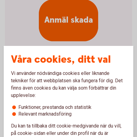
Anmäl skada
Våra cookies, ditt val
Anmäl skada online
Vi använder nödvändiga cookies eller liknande
tekniker för att webbplatsen ska fungera för dig. Det
Anmäl skada online (3kronor.se)
finns även cookies du kan välja som förbättrar din
upplevelse:
Anmäl skada via telefon
Funktioner, prestanda och statistik
Relevant marknadsföring
Om du drabbats av en skada, kontakta vår
samarbetspartner Tre Kronor Försäkring för att göra
Du kan ta tillbaka ditt cookie-medgivande när du vill,
din skadeanmälan.
på cookie-sidan eller under din profil när du är