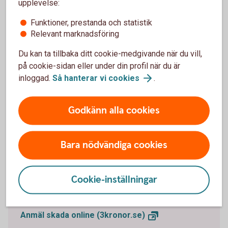
upplevelse:
Funktioner, prestanda och statistik
Mer information
Relevant marknadsföring
Du kan ta tillbaka ditt cookie-medgivande när du vill,
på cookie-sidan eller under din profil när du är
inloggad.
Så hanterar vi
cookies
.
Anmäl skada
Godkänn alla cookies
Bara nödvändiga cookies
Cookie-inställningar
Anmäl skada online
Anmäl skada online
(3kronor.se)