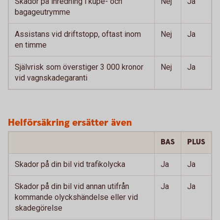
Skador på inredning i kupé- och
Nej
Ja
bagageutrymme
Assistans vid driftstopp, oftast inom
Nej
Ja
en timme
Självrisk som överstiger 3 000 kronor
Nej
Ja
vid vagnskadegaranti
Helförsäkring ersätter även
BAS
PLUS
Skador på din bil vid trafikolycka
Ja
Ja
Skador på din bil vid annan utifrån
Ja
Ja
kommande olyckshändelse eller vid
skadegörelse