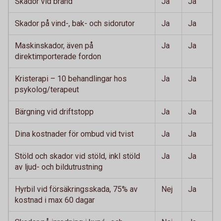
Skador vid brand
Ja
Ja
Skador på vind-, bak- och sidorutor
Ja
Ja
Maskinskador, även på
Ja
Ja
direktimporterade fordon
Kristerapi – 10 behandlingar hos
Ja
Ja
psykolog/terapeut
Bärgning vid driftstopp
Ja
Ja
Dina kostnader för ombud vid tvist
Ja
Ja
Stöld och skador vid stöld, inkl stöld
Ja
Ja
av ljud- och bildutrustning
Hyrbil vid försäkringsskada, 75% av
Nej
Ja
kostnad i max 60 dagar