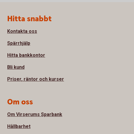
Sidfot
Hitta snabbt
Kontakta oss
Spärrhjälp
Hitta bankkontor
Bli kund
Priser, räntor och kurser
Om oss
Om Virserums Sparbank
Hållbarhet