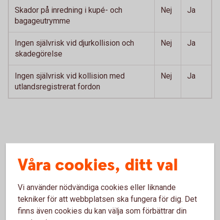
Skador på inredning i kupé- och
Nej
Ja
bagageutrymme
Ingen självrisk vid djurkollision och
Nej
Ja
skadegörelse
Ingen självrisk vid kollision med
Nej
Ja
utlandsregistrerat fordon
Våra cookies, ditt val
Försäkringsalternativ
Vi använder nödvändiga cookies eller liknande
Pris
tekniker för att webbplatsen ska fungera för dig. Det
finns även cookies du kan välja som förbättrar din
Välj rätt bilförsäkring