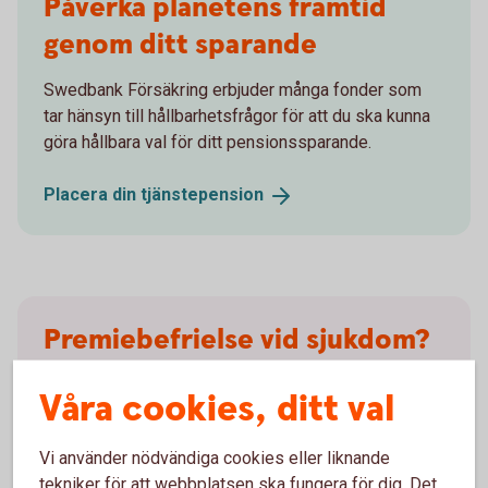
Påverka planetens framtid
genom ditt sparande
Swedbank Försäkring erbjuder många fonder som
tar hänsyn till hållbarhetsfrågor för att du ska kunna
göra hållbara val för ditt pensionssparande.
Placera din
tjänstepension
Premiebefrielse vid sjukdom?
Pensionssparandet kan tecknas med rätt till
Våra cookies, ditt val
premiebefrielseförsäkring som ger skydd om den
försäkrade blir sjukskriven till 25 procent i mer än 90
Vi använder nödvändiga cookies eller liknande
dagar (karenstid). Efter karenstiden betalar vi den
tekniker för att webbplatsen ska fungera för dig. Det