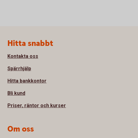
Sidfot
Hitta snabbt
Kontakta oss
Spärrhjälp
Hitta bankkontor
Bli kund
Priser, räntor och kurser
Om oss