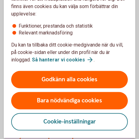
avtalade pensionspremien i samma grad som
finns även cookies du kan välja som förbättrar din
arbetsförmågan är nedsatt. För att kunna teckna
upplevelse:
premiebefrielseförsäkring krävs godkänd
hälsoprövning.
Funktioner, prestanda och statistik
Relevant marknadsföring
Sparandet i en depåförsäkring kan inte kombineras
med premiebefrielseförsäkring.
Du kan ta tillbaka ditt cookie-medgivande när du vill,
på cookie-sidan eller under din profil när du är
inloggad.
Så hanterar vi
cookies
.
Godkänn alla cookies
Försäkringsgivare
Bara nödvändiga cookies
Swedbank Försäkring AB
(swedbank.com)
Cookie-inställningar
Välj innehåll i pensionsplanen