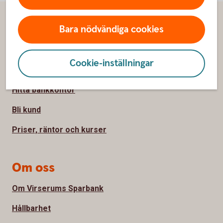
Sidfot
Hitta snabbt
Bara nödvändiga cookies
Kontakta oss
Cookie-inställningar
Spärrhjälp
Hitta bankkontor
Bli kund
Priser, räntor och kurser
Om oss
Om Virserums Sparbank
Hållbarhet