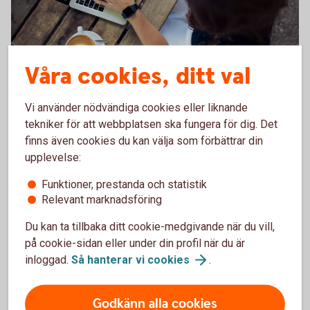
Våra cookies, ditt val
486125780
Blogg Strukturerade
Vi använder nödvändiga cookies eller liknande
tekniker för att webbplatsen ska fungera för dig. Det
Bloggen för den försiktige investeraren som inte vill
finns även cookies du kan välja som förbättrar din
ge avkall på möjligheten.
upplevelse:
Funktioner, prestanda och statistik
Blogg Strukturerade
produkter
Relevant marknadsföring
Du kan ta tillbaka ditt cookie-medgivande när du vill,
på cookie-sidan eller under din profil när du är
inloggad.
Så hanterar vi
cookies
.
Godkänn alla cookies