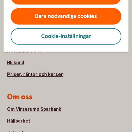
Sidfot
Hitta snabbt
Bara nödvändiga cookies
Kontakta oss
Cookie-inställningar
Spärrhjälp
Hitta bankkontor
Bli kund
Priser, räntor och kurser
Om oss
Om Virserums Sparbank
Hållbarhet