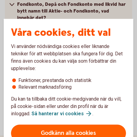
Fondkonto, Depå och Fondkonto med likvid har
bytt namn till Aktie- och Fondkonto, vad
innebär det?
Våra cookies, ditt val
Så fungerar Aktie- och Fondkonto för företag
Vi använder nödvändiga cookies eller liknande
Pris
tekniker för att webbplatsen ska fungera för dig. Det
finns även cookies du kan välja som förbättrar din
Skatt på aktier, fonder och andra placeringar
upplevelse:
Funktioner, prestanda och statistik
Villkor och mer information
Relevant marknadsföring
Du kan ta tillbaka ditt cookie-medgivande när du vill,
på cookie-sidan eller under din profil när du är
inloggad.
Så hanterar vi
cookies
.
Godkänn alla cookies