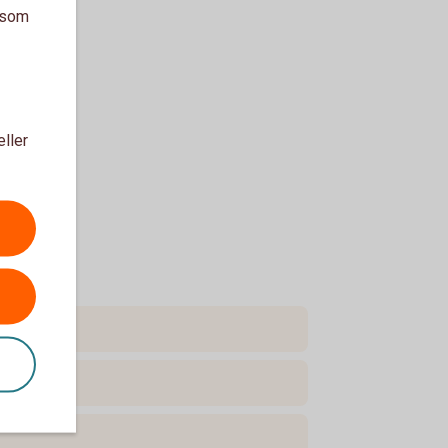
a som
eller