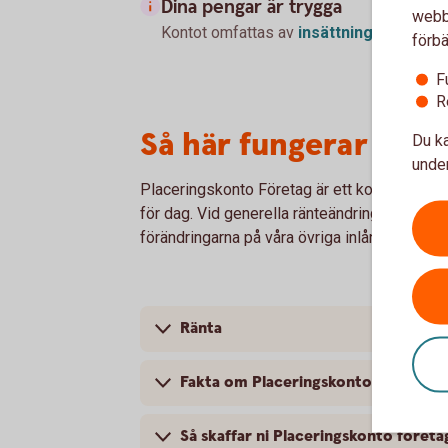
Dina pengar är trygga
webbp
Kontot omfattas av
insättningsgarantin
förbä
F
R
Så här fungerar Plac
Du ka
under
Placeringskonto Företag är ett komplement t
för dag. Vid generella ränteändringar på gru
förändringarna på våra övriga inlåningskonto
Ränta
Fakta om Placeringskonto företag
Så skaffar ni Placeringskonto företa