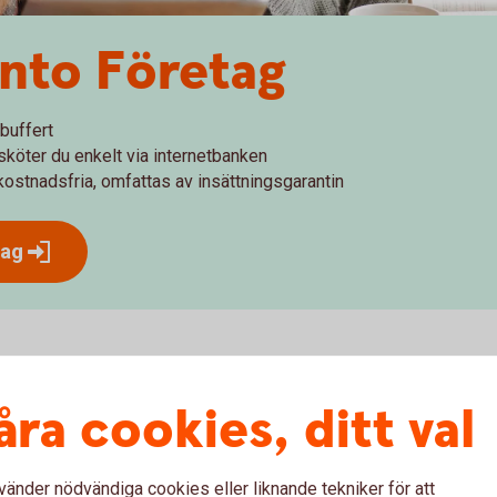
nto Företag
buffert
 sköter du enkelt via internetbanken
r kostnadsfria, omfattas av insättningsgarantin
tag
när de löpande utgifterna är betalda? Nu kan du
åra cookies, ditt val
i internetbanken.
vänder nödvändiga cookies eller liknande tekniker för att