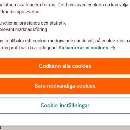
latsen ska fungera för dig. Det finns även cookies du kan välj
ttrar din upplevelse:
unktioner, prestanda och statistik
elevant marknadsföring
eringskonto Företag
n ta tillbaka ditt cookie-medgivande när du vill, på cookie-sidan 
 din profil när du är inloggad.
Så hanterar vi
cookies
.
ill våra övriga konton. Räntan beräknas dag
nd av ändrade marknadsräntor följer räntan
Godkänn alla cookies
n.
Bara nödvändiga cookies
Cookie-inställningar
g