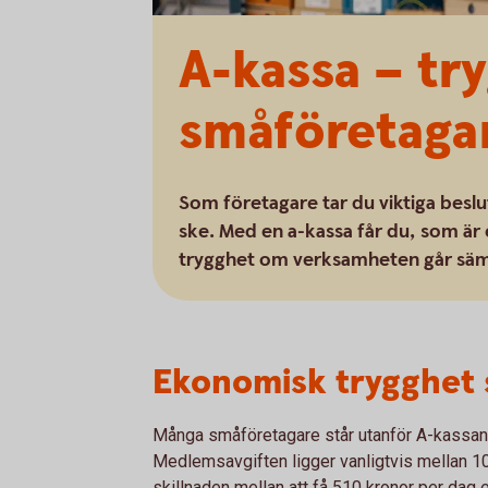
A-kassa – tr
småföretaga
Som företagare tar du viktiga besl
ske. Med en a-kassa får du, som är
trygghet om verksamheten går sämr
Ekonomisk trygghet
Många småföretagare står utanför A-kassan, t
Medlemsavgiften ligger vanligtvis mellan 1
skillnaden mellan att få 510 kronor per dag el