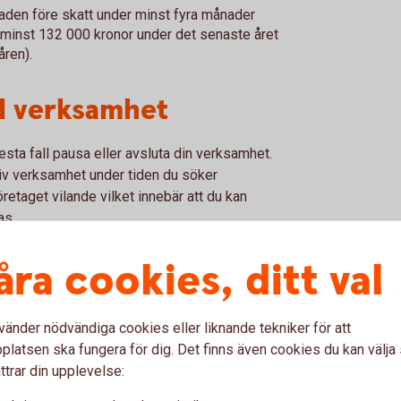
naden före skatt under minst fyra månader
å minst 132 000 kronor under det senaste året
åren).
ad verksamhet
lesta fall pausa eller avsluta din verksamhet.
tiv verksamhet under tiden du söker
företaget vilande vilket innebär att du kan
as.
åra cookies, ditt val
och anställd?
ng? Då gäller särskilda regler. I vissa fall
vänder nödvändiga cookies eller liknande tekniker för att
ning, även om du fortsätter driva företaget på
latsen ska fungera för dig. Det finns även cookies du kan välj
ning utifrån din situation.
ttrar din upplevelse: