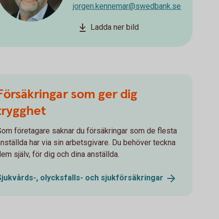
jorgen.kennemar@swedbank.se
Ladda ner bild
Försäkringar som ger dig
trygghet
Som företagare saknar du försäkringar som de flesta
anställda har via sin arbetsgivare. Du behöver teckna
em själv, för dig och dina anställda.
Sjukvårds-, olycksfalls- och
sjukförsäkringar