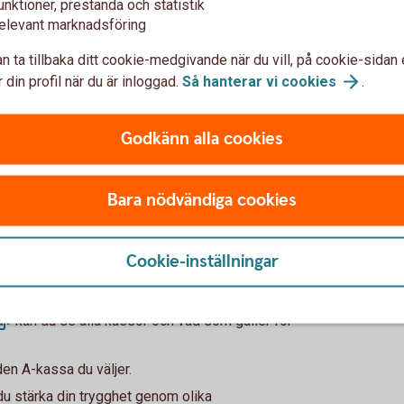
unktioner, prestanda och statistik
klok investering
elevant marknadsföring
n ta tillbaka ditt cookie-medgivande när du vill, på cookie-sidan 
tsförsäkring som kan göra stor skillnad om
 din profil när du är inloggad.
Så hanterar vi
cookies
.
ka trygghet. Den kan ge dig tid och utrymme
Godkänn alla cookies
ta om på ett hållbart sätt, säger Jörgen
Bara nödvändiga cookies
ifter till trygghetssystemet, men själva
tivt går med.
Cookie-inställningar
kan du se alla kassor och vad som gäller för
den A-kassa du väljer.
u stärka din trygghet genom olika