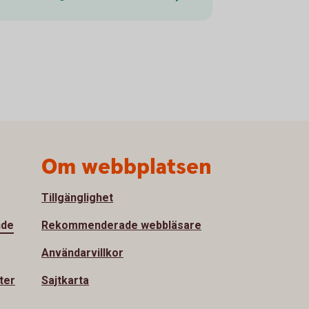
Om webbplatsen
Tillgänglighet
nde
Rekommenderade webbläsare
Användarvillkor
ter
Sajtkarta