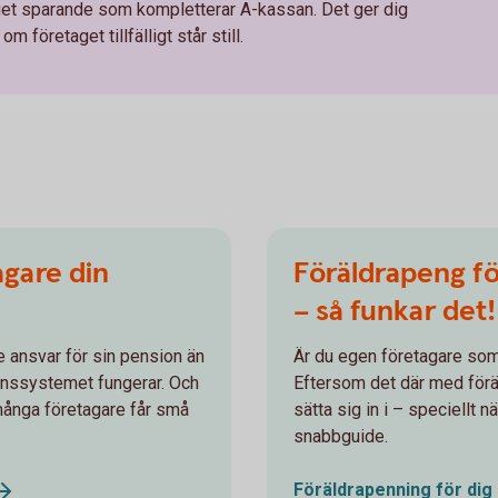
eget sparande som kompletterar A-kassan. Det ger dig
m företaget tillfälligt står still.
agare din
Föräldrapeng fö
– så funkar det!
e ansvar för sin pension än
Är du egen företagare som s
onssystemet fungerar. Och
Eftersom det där med förä
 många företagare får små
sätta sig in i – speciellt n
snabbguide.
Föräldrapenning för dig