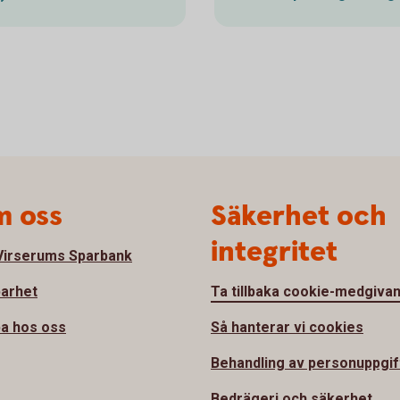
 oss
Säkerhet och
integritet
irserums Sparbank
barhet
Ta tillbaka cookie-medgiva
a hos oss
Så hanterar vi cookies
Behandling av personuppgif
Bedrägeri och säkerhet