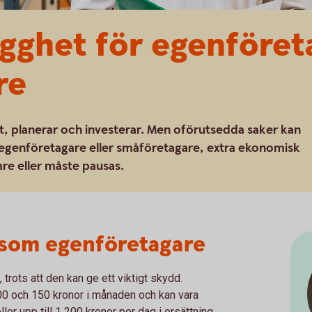
ygghet för egenföre
re
ut, planerar och investerar. Men oförutsedda saker kan
 egenföretagare eller småföretagare, extra ekonomisk
e eller måste pausas.
 som egenföretagare
rots att den kan ge ett viktigt skydd.
00 och 150 kronor i månaden och kan vara
ler upp till 1 200 kronor per dag i ersättning