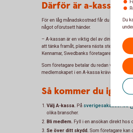
F
Därför är a-kassa en 
R
Du ka
För en låg månadskostnad får du en trygghe
under
något oförutsett händer.
– A-kassan är en viktig del av din ekonomis
att tänka framåt, planera nästa steg och star
Kennamar, Swedbanks företagarekonom.
Som företagare betalar du redan via egenavg
medlemskapet i en A-kassa kräver att du ak
Så kommer du igång
Välj A-kassa.
På
sverigesakassor.
se
olika branscher.
Bli medlem.
Fyll i en ansökan direkt hos 
Se över ditt skydd.
Som företagare kan d