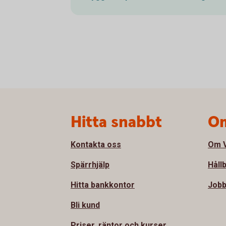
Sidfot
Hitta snabbt
Om
Kontakta oss
Om V
Spärrhjälp
Håll
Hitta bankkontor
Jobb
Bli kund
Priser, räntor och kurser