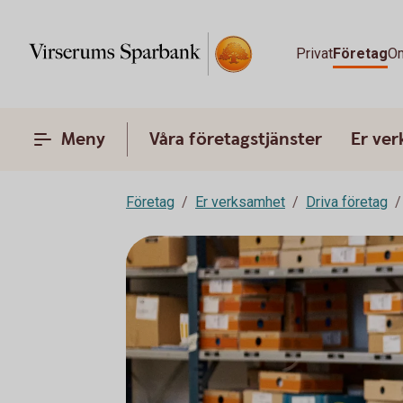
Privat
Företag
O
Meny
Våra företagstjänster
Er ve
Företag
Er verksamhet
Driva företag