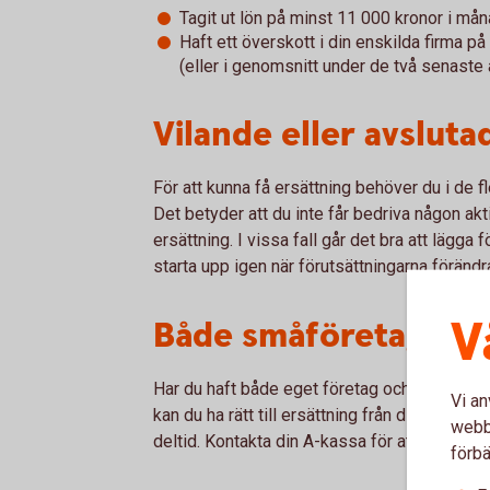
Tagit ut lön på minst 11 000 kronor i må
Haft ett överskott i din enskilda firma p
(eller i genomsnitt under de två senaste 
Vilande eller avslut
För att kunna få ersättning behöver du i de f
Det betyder att du inte får bedriva någon ak
ersättning. I vissa fall går det bra att lägga 
starta upp igen när förutsättningarna förändr
V
Både småföretagare 
Har du haft både eget företag och en anställni
Vi an
kan du ha rätt till ersättning från din anställ
webbp
deltid. Kontakta din A-kassa för att få vägled
förbä