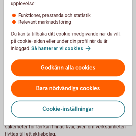
upplevelse:
Många företagare väljer att starta aktiebolag när
Funktioner, prestanda och statistik
verksamheten har vuxit eller när riskerna ökar.
Relevant marknadsföring
För att starta ett aktiebolag krävs ett aktiekapital på minst
Du kan ta tillbaka ditt cookie-medgivande när du vill,
25 000 kronor. Kapitalet kan bestå av pengar eller i vissa
på cookie-sidan eller under din profil när du är
fall andra tillgångar, till exempel inventarier, så kallad
inloggad.
Så hanterar vi
cookies
.
apportegendom.
Om du flyttar verksamheten från en enskild firma till ett
Godkänn alla cookies
aktiebolag kan det vara klokt att:
diskutera förändringen med bank eller
Bara nödvändiga cookies
redovisningskonsult
planera övergången i god tid
informera kunder och leverantörer
Cookie-inställningar
Det är också viktigt att komma ihåg att personliga
säkerheter för lån kan finnas kvar, även om verksamheten
flyttas till ett aktiebolag.