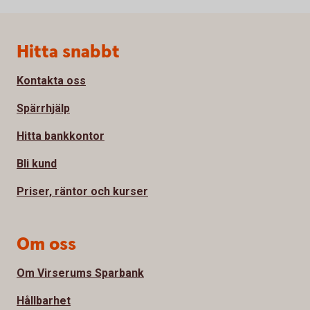
Sidfot
Hitta snabbt
Kontakta oss
Spärrhjälp
Hitta bankkontor
Bli kund
Priser, räntor och kurser
Om oss
Om Virserums Sparbank
Hållbarhet