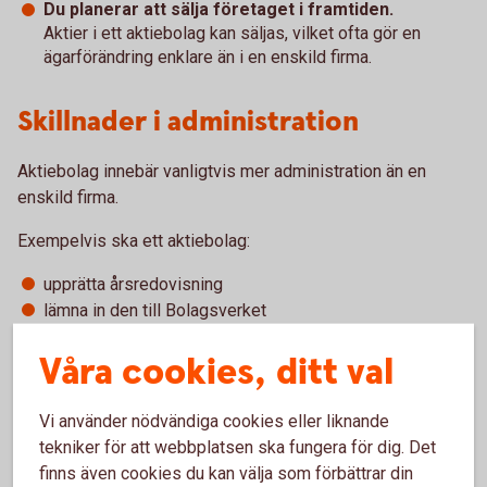
Du planerar att sälja företaget i framtiden.
Aktier i ett aktiebolag kan säljas, vilket ofta gör en
ägarförändring enklare än i en enskild firma.
Skillnader i administration
Aktiebolag innebär vanligtvis mer administration än en
enskild firma.
Exempelvis ska ett aktiebolag:
upprätta årsredovisning
lämna in den till Bolagsverket
hålla bolagsstämma varje år
Våra cookies, ditt val
En enskild firma har ofta enklare administrativa krav.
Vi använder nödvändiga cookies eller liknande
Att tänka på om du vill byta till
tekniker för att webbplatsen ska fungera för dig. Det
finns även cookies du kan välja som förbättrar din
aktiebolag