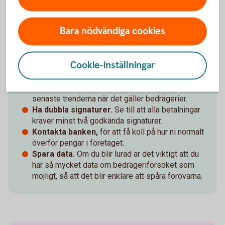
utlandsbetalningar, fel i mejladresser,
exempelvis ett extra tecken eller nya domäner.
Bara nödvändiga cookies
Ha koll på säkerhetsbrister.
Gör tester som
kan avslöja svagheter i företagets
säkerhetssystem.
Cookie-inställningar
Håll dig uppdaterad.
Ta kontakt polisen och
andra på myndigheter som har kunskaper på
området. Se till att du är uppdaterad på de
senaste trenderna när det gäller bedrägerier.
Ha dubbla signaturer.
Se till att alla betalningar
kräver minst två godkända signaturer.
Kontakta banken,
för att få koll på hur ni normalt
överför pengar i företaget.
Spara data.
Om du blir lurad är det viktigt att du
har så mycket data om bedrägeriförsöket som
möjligt, så att det blir enklare att spåra förövarna.