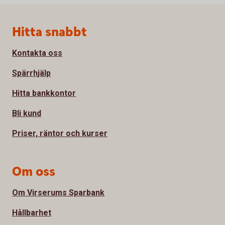
Sidfot
Hitta snabbt
Kontakta oss
Spärrhjälp
Hitta bankkontor
Bli kund
Priser, räntor och kurser
Om oss
Om Virserums Sparbank
Hållbarhet