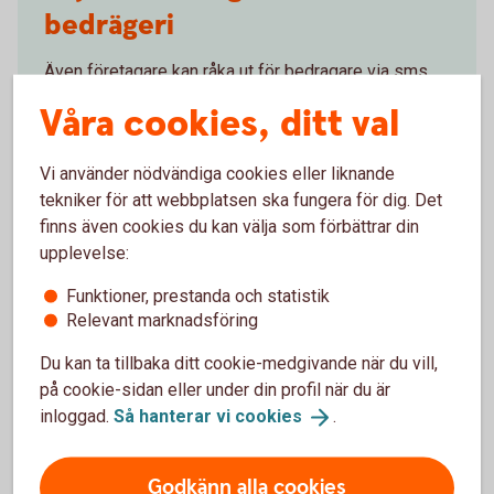
bedrägeri
Även företagare kan råka ut för bedragare via sms
och mejl, på nätet, telefon och i sociala medier. Ta
Våra cookies, ditt val
del av våra tips på hur du skyddar ditt företag.
Vi använder nödvändiga cookies eller liknande
Tips - skydda företaget mot
bedrägeri
tekniker för att webbplatsen ska fungera för dig. Det
finns även cookies du kan välja som förbättrar din
upplevelse:
Funktioner, prestanda och statistik
Gör det svårare för
Relevant marknadsföring
bedragarna
Du kan ta tillbaka ditt cookie-medgivande när du vill,
på cookie-sidan eller under din profil när du är
inloggad.
Så hanterar vi
cookies
.
Gör ett regelverk
för hur ni ska hantera känslig
information i företaget.
Träna medarbetarna.
Saker som de bör
Godkänn alla cookies
reagera på är dåligt språk, brådskande