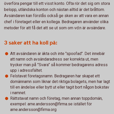
överföra pengar till ett visst konto. Ofta rör det sig om stora
belopp, utländska konton och nästan alltid är det bråttom.
Avsändaren kan förstås också ge sken av att vara en annan
chef i företaget eller en kollega. Bedragaren använder olika
metoder för att få det att se ut som om vd:n är avsändare.
3 saker att ha koll på:
Att avsändaren är äkta och inte "spoofad". Det innebär
att namn och avsändaradress ser korrekta ut, men
trycker man på ”Svara” så kommer bedragarens adress
upp i adressfältet.
Felstavat företagsnamn. Bedragaren har skapat ett
domännamn som liknar det riktiga bolagets, men har lagt
till en ändelse eller bytt ut eller tagit bort någon bokstav
i namnet.
Rättstavat namn och företag, men annan toppdomän,
exempel: arne.andersson@firma.se istället för
arne.andersson@firma.org