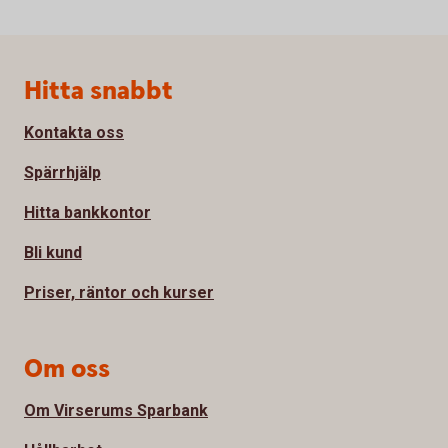
Sidfot
Hitta snabbt
Kontakta oss
Spärrhjälp
Hitta bankkontor
Bli kund
Priser, räntor och kurser
Om oss
Om Virserums Sparbank