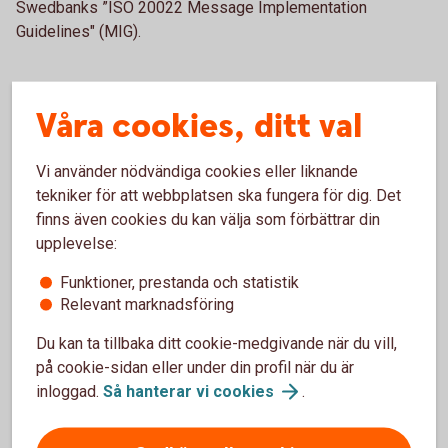
Swedbanks ”ISO 20022 Message Implementation
Guidelines" (MIG).
Våra cookies, ditt val
Så här går det till
Vi använder nödvändiga cookies eller liknande
Validex kontrollerar inkommande meddelanden
tekniker för att webbplatsen ska fungera för dig. Det
(pain.001)
finns även cookies du kan välja som förbättrar din
Validex skapar utgående meddelanden (pain.002)
upplevelse:
Valideringen innefattar syntax- och
affärskontroller för den valda betaltypen. Vid fel
Funktioner, prestanda och statistik
skapas automatiska felmeddelanden och
Relevant marknadsföring
korrigeringsförslag.
Du kan ta tillbaka ditt cookie-medgivande när du vill,
på cookie-sidan eller under din profil när du är
inloggad.
Så hanterar vi
cookies
.