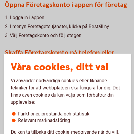
Öppna Företagskonto i appen för företag
Logga in i appen
I menyn Företagets tjänster, klicka på Beställ ny.
Välj Företagskonto och följ stegen.
Skaffa Företagskonto på telefon eller
kontor
Våra cookies, ditt val
Du är även välkommen att skaffa Företagskonto på ett
Vi använder nödvändiga cookies eller liknande
bankkontor eller genom att ringa till oss.
tekniker för att webbplatsen ska fungera för dig. Det
Hitta ditt
bankkontor
finns även cookies du kan välja som förbättrar din
upplevelse:
För att ringa oss behöver du aktivera telefontjänsten.
Funktioner, prestanda och statistik
Så aktiverar du
telefontjänst
Relevant marknadsföring
Ring 0771-33 44 33 och aktivera telefontjänst
Du kan ta tillbaka ditt cookie-medgivande när du vill,