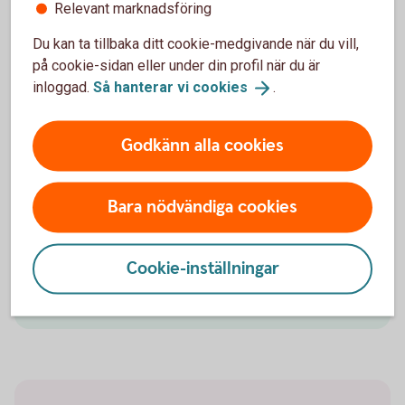
Relevant marknadsföring
en ekonomisk buffert för ditt företag, samtidigt som
pengarna alltid finns tillgängliga.
Du kan ta tillbaka ditt cookie-medgivande när du vill,
på cookie-sidan eller under din profil när du är
Placeringskonto
Företag
inloggad.
Så hanterar vi
cookies
.
Godkänn alla cookies
Skogslikvidkonto eller skogskonto?
Bara nödvändiga cookies
Vi förklarar skillnaden.
Cookie-inställningar
Skogslikvidkonto eller skogskonto? Vi förklarar
skillnaden