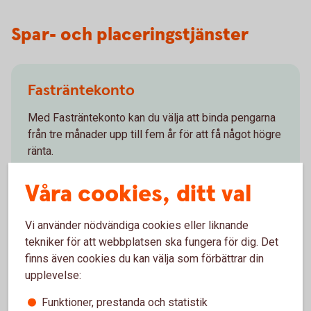
Spar- och placeringstjänster
Fasträntekonto
Med Fasträntekonto kan du välja att binda pengarna
från tre månader upp till fem år för att få något högre
ränta.
Fasträntekonto
Våra cookies, ditt val
Vi använder nödvändiga cookies eller liknande
tekniker för att webbplatsen ska fungera för dig. Det
finns även cookies du kan välja som förbättrar din
Placeringskonto Företag
upplevelse:
Funktioner, prestanda och statistik
Fria uttag. Med Placeringskonto Företag skapar du