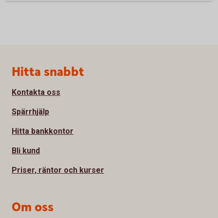
Sidfot
Hitta snabbt
Kontakta oss
Spärrhjälp
Hitta bankkontor
Bli kund
Priser, räntor och kurser
Om oss