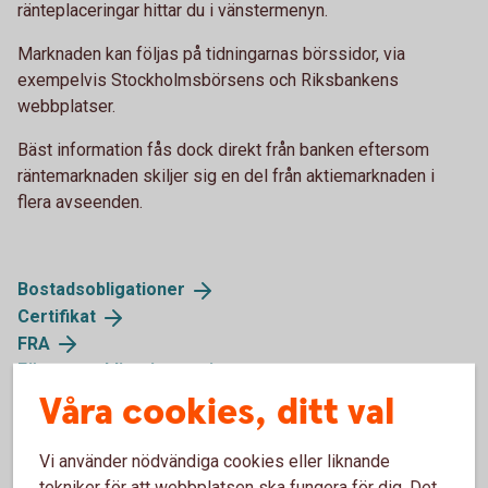
ränteplaceringar hittar du i vänstermenyn.
Marknaden kan följas på tidningarnas börssidor, via
exempelvis Stockholmsbörsens och Riksbankens
webbplatser.
Bäst information fås dock direkt från banken eftersom
räntemarknaden skiljer sig en del från aktiemarknaden i
flera avseenden.
Bostadsobligationer
Certifikat
FRA
Företagsobligationer
Realobligationer
Våra cookies, ditt val
Ränteterminer
Statsobligationer
Vi använder nödvändiga cookies eller liknande
Statsskuldväxlar
tekniker för att webbplatsen ska fungera för dig. Det