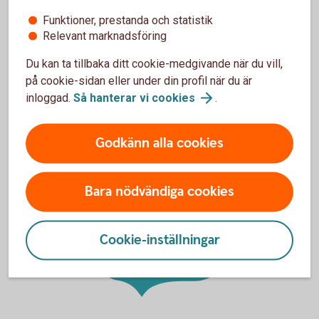
Funktioner, prestanda och statistik
Våra prognoser
Relevant marknadsföring
utgår från
sjunkande
Du kan ta tillbaka ditt cookie-medgivande när du vill,
oljepriser framöver
på cookie-sidan eller under din profil när du är
inloggad.
Så hanterar vi
cookies
.
Godkänn alla cookies
Bara nödvändiga cookies
EUR/SEK ,
december 2026:
10,50
Cookie-inställningar