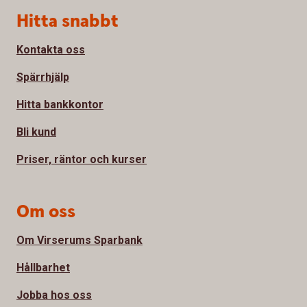
Sidfot
Hitta snabbt
Kontakta oss
Spärrhjälp
Hitta bankkontor
Bli kund
Priser, räntor och kurser
Om oss
Om Virserums Sparbank
Hållbarhet
Jobba hos oss