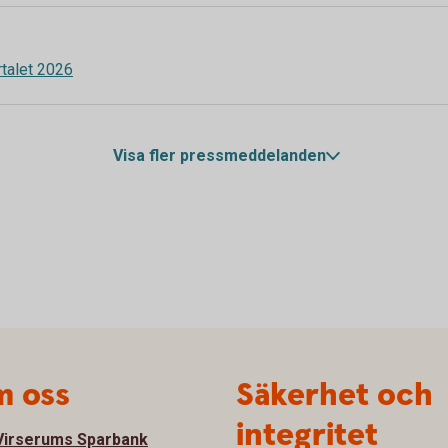
rtalet 2026
Visa fler pressmeddelanden
 oss
Säkerhet och
integritet
irserums Sparbank