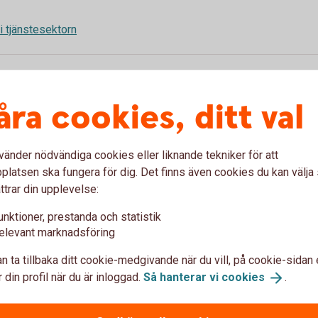
 i tjänstesektorn
rtalet 2026
åra cookies, ditt val
vänder nödvändiga cookies eller liknande tekniker för att
 andra kvartalet
latsen ska fungera för dig. Det finns även cookies du kan välj
ttrar din upplevelse:
unktioner, prestanda och statistik
elevant marknadsföring
n ta tillbaka ditt cookie-medgivande när du vill, på cookie-sidan 
 din profil när du är inloggad.
Så hanterar vi
cookies
.
 att ta fart