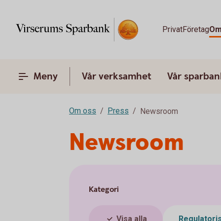
Privat
Företag
Om
Meny
Vår verksamhet
Vår sparban
Om oss
Press
Newsroom
Newsroom
Kategori
Visa alla
Regulatori