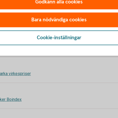
Godkänn alla cookies
Bara nödvändiga cookies
högre kostnadstryck
Cookie-inställningar
gsnämndens upphandling
arka virkespriser
nker Boindex