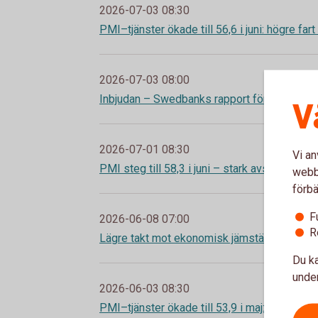
2026-07-03 08:30
PMI–tjänster ökade till 56,6 i juni: högre fart
2026-07-03 08:00
Inbjudan – Swedbanks rapport för andra kva
V
2026-07-01 08:30
Vi an
PMI steg till 58,3 i juni – stark avslutning av
webbp
förbä
F
2026-06-08 07:00
R
Lägre takt mot ekonomisk jämställdhet
Du ka
under
2026-06-03 08:30
PMI–tjänster ökade till 53,9 i maj: tillväxt utan