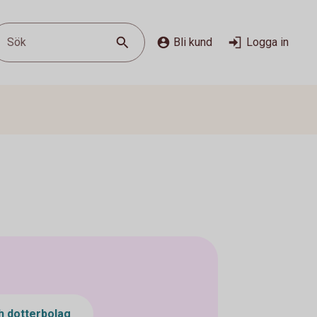
Sök
Bli kund
Logga in
 dotterbolag