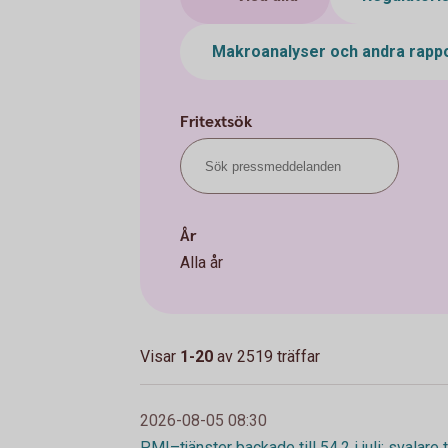
Makroanalyser och andra rapp
Fritextsök
År
Alla år
Visar
1-20
av
2519
träffar
2026-08-05 08:30
PMI–tjänster backade till 54,2 i juli: svalare