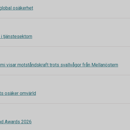
global osäkerhet
 i tjänstesektorn
 visar motståndskraft trots svallvågor från Mellanöstern
trots osäker omvärld
und Awards 2026