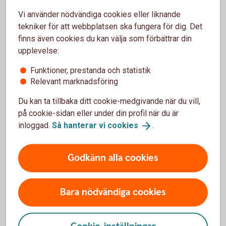
Vi använder nödvändiga cookies eller liknande
Hyra bostad (pdf)
tekniker för att webbplatsen ska fungera för dig. Det
finns även cookies du kan välja som förbättrar din
upplevelse:
I
Funktioner, prestanda och statistik
Relevant marknadsföring
Du kan ta tillbaka ditt cookie-medgivande när du vill,
Inflation (pdf)
på cookie-sidan eller under din profil när du är
inloggad.
Så hanterar vi
cookies
.
K
Godkänn alla cookies
Bara nödvändiga cookies
Konjunktur (pdf)
Kryptovaluta (pdf)