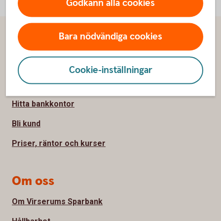
Godkänn alla cookies
Bara nödvändiga cookies
Sidfot
Hitta snabbt
Kontakta oss
Cookie-inställningar
Spärrhjälp
Hitta bankkontor
Bli kund
Priser, räntor och kurser
Om oss
Om Virserums Sparbank