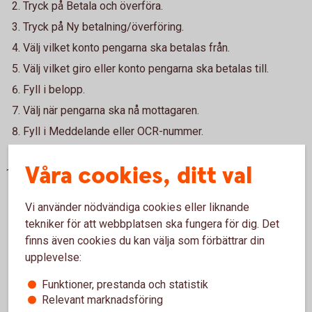
Tryck på Betala och överföra.
Tryck på Ny betalning/överföring.
Välj vilket konto pengarna ska betalas från.
Välj vilket giro eller konto pengarna ska betalas till.
Fyll i belopp.
Välj när pengarna ska nå mottagaren.
Fyll i Meddelande eller OCR-nummer.
Om du vill, gör en Egen anteckning.
Våra cookies, ditt val
Lägg till och Godkänn. Klar!
Vi använder nödvändiga cookies eller liknande
tekniker för att webbplatsen ska fungera för dig. Det
finns även cookies du kan välja som förbättrar din
Så här fungerar Internetbetalning
upplevelse:
Pris
Funktioner, prestanda och statistik
Relevant marknadsföring