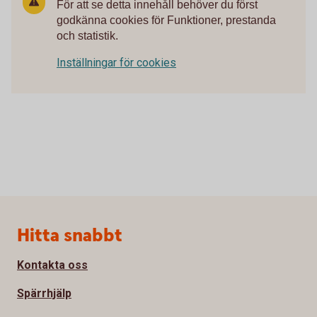
För att se detta innehåll behöver du först
godkänna cookies för Funktioner, prestanda
och statistik.
Inställningar för cookies
Sidfot
Hitta snabbt
Kontakta oss
Spärrhjälp