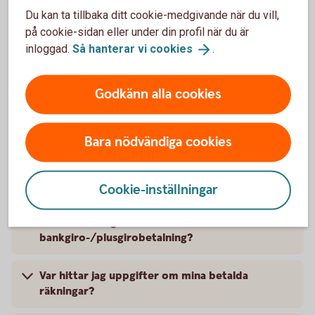
Hur betalar jag räkningar i internetbanken?
Du kan ta tillbaka ditt cookie-medgivande när du vill,
på cookie-sidan eller under din profil när du är
inloggad.
Så hanterar vi
cookies
.
Frågor och svar
Godkänn alla cookies
Varför blev min betalning avvisad trots att jag
Bara nödvändiga cookies
hade pengar på kontot på förfallodagen?
Vad gör jag om jag får en avvisad betalning?
Cookie-inställningar
När får mottagaren min
bankgiro-/plusgirobetalning?
Var hittar jag uppgifter om mina betalda
räkningar?