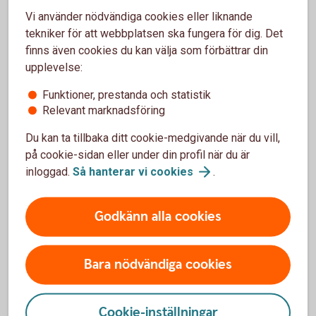
Vi använder nödvändiga cookies eller liknande
När debiteras mitt konto om jag väljer
tekniker för att webbplatsen ska fungera för dig. Det
Expressbetalning?
finns även cookies du kan välja som förbättrar din
upplevelse:
Hur ser jag att jag har betalat med
Expressbetalning?
Funktioner, prestanda och statistik
Relevant marknadsföring
Vad är referensnummer?
Du kan ta tillbaka ditt cookie-medgivande när du vill,
på cookie-sidan eller under din profil när du är
Vart vänder jag mig med frågor om
inloggad.
Så hanterar vi
cookies
.
Expressbetalningen?
Godkänn alla cookies
För att se detta innehåll behöver du först
Bara nödvändiga cookies
godkänna cookies för Funktioner, prestanda
och statistik.
Cookie-inställningar
Inställningar för cookies