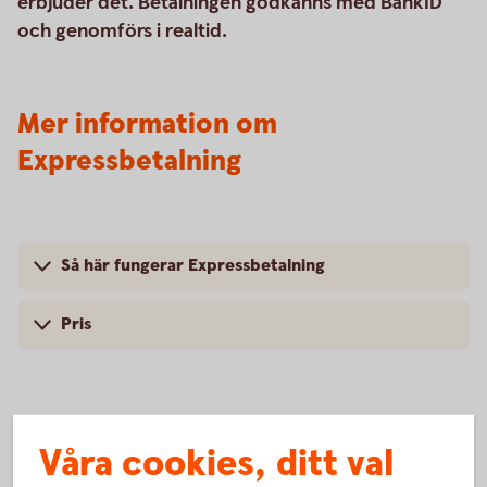
erbjuder det. Betalningen godkänns med BankID
och genomförs i realtid.
Mer information om
Expressbetalning
Så här fungerar Expressbetalning
Pris
Vanliga frågor och svar om
Våra cookies, ditt val
Expressbetalning