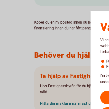
V
Köper du en ny bostad innan du har sålt din 
finansiering innan du har fått pengar från din
Vi an
webbp
förbä
Behöver du hjälp av 
F
R
Ta hjälp av Fastighetsby
Du ka
under
Hos Fastighetsbyrån får du hjälp att sälja
såld.
Hitta din mäklare närmast dig (fasti