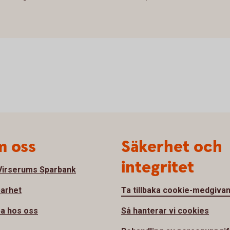
 oss
Säkerhet och
integritet
irserums Sparbank
barhet
Ta tillbaka cookie-medgiva
a hos oss
Så hanterar vi cookies