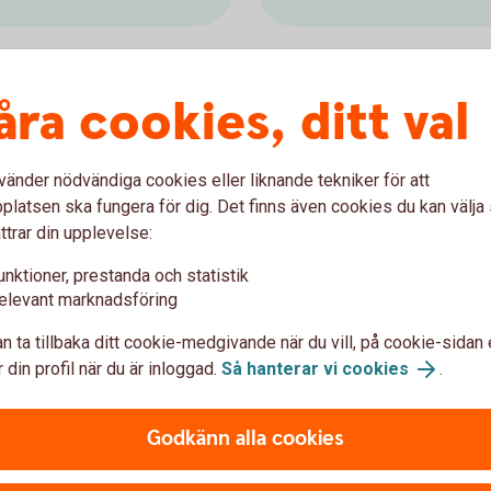
åra cookies, ditt val
befintliga kanske du behöver hjälp med
 egna försäljning.
vänder nödvändiga cookies eller liknande tekniker för att
latsen ska fungera för dig. Det finns även cookies du kan välj
ttrar din upplevelse:
en mäklare?
unktioner, prestanda och statistik
elevant marknadsföring
rån
n ta tillbaka ditt cookie-medgivande när du vill, på cookie-sidan 
 din profil när du är inloggad.
Så hanterar vi cookies
.
 din bostad, från värdering tills att bostaden är
Godkänn alla cookies
ghetsbyran.com)