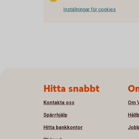
Inställningar för cookies
Sidfot
Hitta snabbt
Om
Kontakta oss
Om V
Spärrhjälp
Håll
Hitta bankkontor
Jobb