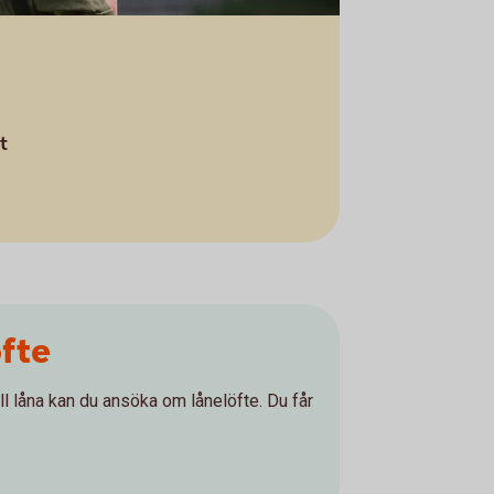
t
öfte
ll låna kan du ansöka om lånelöfte. Du får