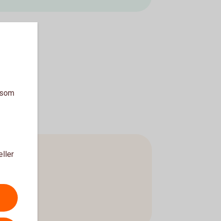
a som
eller