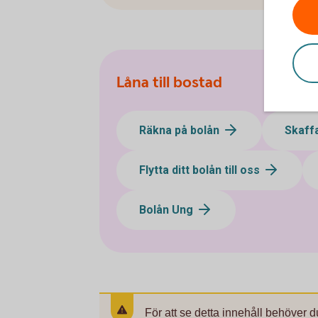
Låna till bostad
Räkna på bolån
Skaff
Flytta ditt bolån till oss
Bolån Ung
För att se detta innehåll behöver d