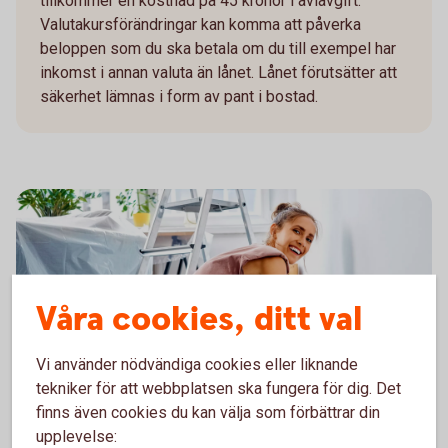
tillkommer en kostnad på 45 kronor i aviavgift.
Valutakursförändringar kan komma att påverka
beloppen som du ska betala om du till exempel har
inkomst i annan valuta än lånet. Lånet förutsätter att
säkerhet lämnas i form av pant i bostad.
Våra cookies, ditt val
Vi använder nödvändiga cookies eller liknande
tekniker för att webbplatsen ska fungera för dig. Det
finns även cookies du kan välja som förbättrar din
När passar det att höja
upplevelse: