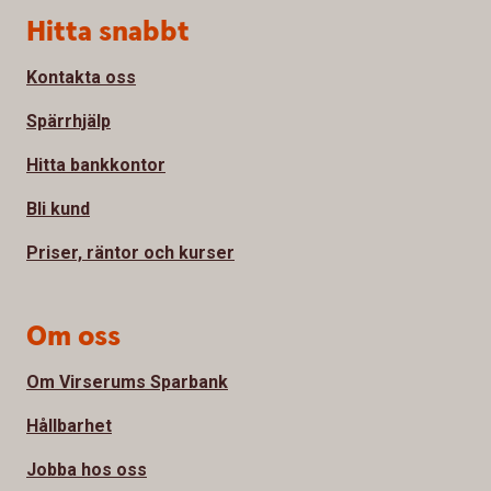
Sidfot
Hitta snabbt
Kontakta oss
Spärrhjälp
Hitta bankkontor
Bli kund
Priser, räntor och kurser
Om oss
Om Virserums Sparbank
Hållbarhet
Jobba hos oss