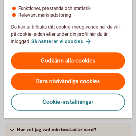
bolånet?
Funktioner, prestanda och statistik
Relevant marknadsföring
Att höja bolånet passar bra när du ska:
Du kan ta tillbaka ditt cookie-medgivande när du vill,
Renovera kök eller badrum
på cookie-sidan eller under din profil när du är
Bygga altan, uterum eller pool
inloggad.
Så hanterar vi
cookies
.
Bygga ut eller bygga om huset
Installera klimatsmart uppvärmning
Godkänn alla cookies
Bara nödvändiga cookies
Vanliga frågor om att höja bolån
Cookie-inställningar
Hur mycket kan jag höja bolånet?
Hur vet jag vad min bostad är värd?