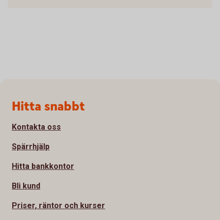
Sidfot
Hitta snabbt
Kontakta oss
Spärrhjälp
Hitta bankkontor
Bli kund
Priser, räntor och kurser