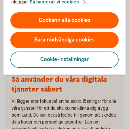
inloggad.
Så hanterar vi cookies
.
Hjälp att komma igång?
Godkänn alla cookies
Hjälp att logga in i appen och internetbanken
Bara nödvändiga cookies
Ring oss på 0771-97 75 12 för digital support
Cookie-inställningar
Så använder du våra digitala
tjänster säkert
Vi lägger stor fokus på att ha säkra lösningar för alla
våra tjänster för att du ska kunna känna dig trygg
som kund. Du kan också hjälpa till genom att skydda
dina koder och personliga uppgifter. Läs om
säkerhet och vad du själv kan göra för att undvika