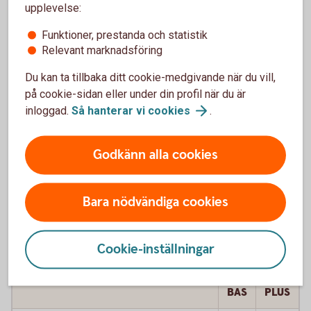
Stöld och skador vid stöld, inkl stöld
Ja
Ja
upplevelse:
av ljud- och bildutrustning
Funktioner, prestanda och statistik
Hyrbil vid försäkringsskada, 75% av
Nej
Ja
Relevant marknadsföring
kostnad i max 75 dagar
Du kan ta tillbaka ditt cookie-medgivande när du vill,
Assistans vid driftstopp, oftast inom
Nej
Ja
på cookie-sidan eller under din profil när du är
en timme
inloggad.
Så hanterar vi
cookies
.
Djurkollision och skadegörelse, 3 000
Nej
Ja
Godkänn alla cookies
kronor till reparation
Självrisk som överstiger 3 000 kronor
Nej
Ja
Bara nödvändiga cookies
vid vagnskadegaranti
Cookie-inställningar
Helförsäkring ersätter även
BAS
PLUS