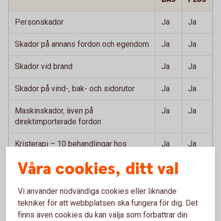
Personskador
Ja
Ja
Skador på annans fordon och egendom
Ja
Ja
Skador vid brand
Ja
Ja
Skador på vind-, bak- och sidorutor
Ja
Ja
Maskinskador, även på
Ja
Ja
direktimporterade fordon
Kristerapi – 10 behandlingar hos
Ja
Ja
psykolog/terapeut
Våra cookies, ditt val
Bärgning vid driftstopp
Ja
Ja
Vi använder nödvändiga cookies eller liknande
Dina kostnader för ombud vid tvist
Ja
Ja
tekniker för att webbplatsen ska fungera för dig. Det
finns även cookies du kan välja som förbättrar din