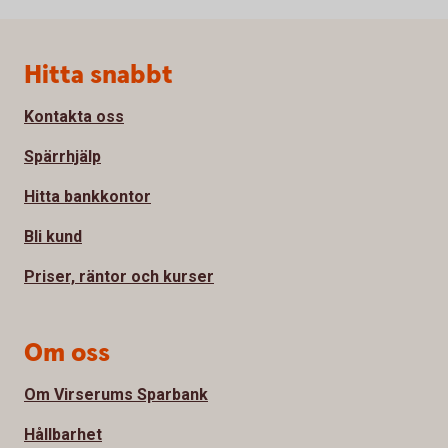
Sidfot
Hitta snabbt
Kontakta oss
Spärrhjälp
Hitta bankkontor
Bli kund
Priser, räntor och kurser
Om oss
Om Virserums Sparbank
Hållbarhet