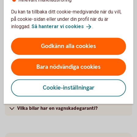
Trafik, hel och halv – vad är det för skillnad på
Du kan ta tillbaka ditt cookie-medgivande när du vill,
försäkringarna?
på cookie-sidan eller under din profil när du är
inloggad.
Så hanterar vi
cookies
.
När slutar den tidigare ägarens försäkring att
gälla?
Godkänn alla cookies
Om man övningskör och olyckan är framme,
täcker bilförsäkringen då?
Bara nödvändiga cookies
Gäller bilförsäkringen utanför Sverige?
Cookie-inställningar
Täcker försäkringen viltolyckor?
Vilka bilar har en vagnskadegaranti?