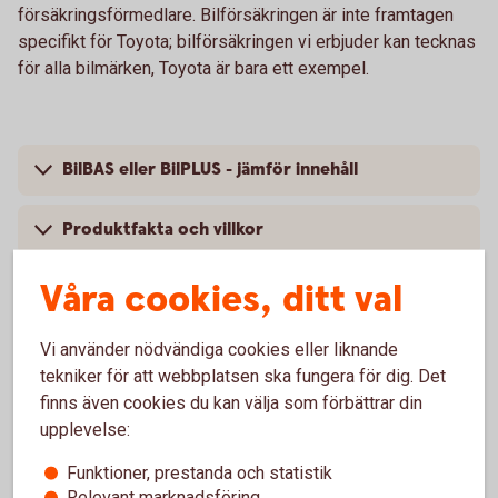
försäkringsförmedlare. Bilförsäkringen är inte framtagen
specifikt för Toyota; bilförsäkringen vi erbjuder kan tecknas
för alla bilmärken, Toyota är bara ett exempel.
BilBAS eller BilPLUS - jämför innehåll
Produktfakta och villkor
Våra cookies, ditt val
Så mycket kostar din bilförsäkring
Vi använder nödvändiga cookies eller liknande
tekniker för att webbplatsen ska fungera för dig. Det
finns även cookies du kan välja som förbättrar din
Vanliga frågor om att försäkra
upplevelse:
Toyota
Funktioner, prestanda och statistik
Relevant marknadsföring