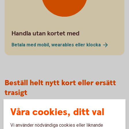
Handla utan kortet med
Betala med mobil, wearables eller
klocka
Beställ helt nytt kort eller ersätt
trasigt
Våra cookies, ditt val
Beställ helt nytt kort
Läs mer om hur du beställer ett helt nytt bankkort.
Vi använder nödvändiga cookies eller liknande