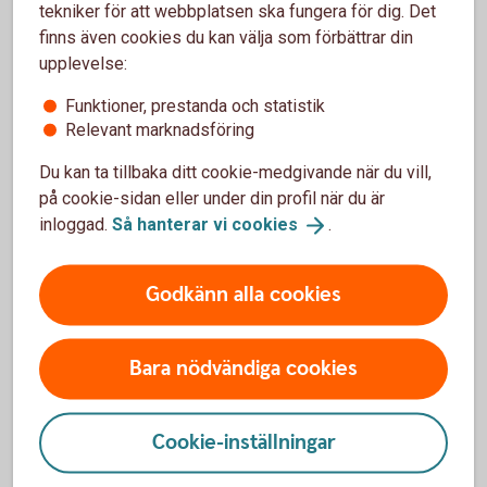
tekniker för att webbplatsen ska fungera för dig. Det
Beställa nytt
bankkort
finns även cookies du kan välja som förbättrar din
upplevelse:
Funktioner, prestanda och statistik
Relevant marknadsföring
Ersätt trasigt eller borttappat kort
Du kan ta tillbaka ditt cookie-medgivande när du vill,
på cookie-sidan eller under din profil när du är
Om ditt kort är trasigt, slitet eller kommit bort kan du
inloggad.
Så hanterar vi
cookies
.
ersätta det.
Godkänn alla cookies
Trasigt kort? Skaffa
ersättningskort
Bara nödvändiga cookies
Pris för Mastercard ung
Cookie-inställningar