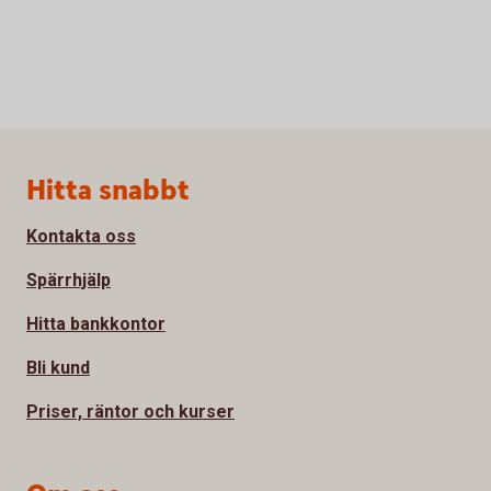
Sidfot
Hitta snabbt
Kontakta oss
Spärrhjälp
Hitta bankkontor
Bli kund
Priser, räntor och kurser