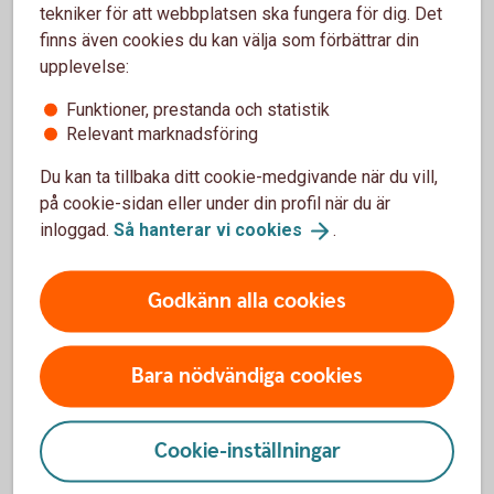
Tips!
tekniker för att webbplatsen ska fungera för dig. Det
finns även cookies du kan välja som förbättrar din
upplevelse:
Funktioner, prestanda och statistik
Relevant marknadsföring
Du kan ta tillbaka ditt cookie-medgivande när du vill,
på cookie-sidan eller under din profil när du är
inloggad.
Så hanterar vi
cookies
.
Vill du börja använda kortet innan du
Godkänn alla cookies
fått det?
Bara nödvändiga cookies
Om du vill använda ditt nya bankkort Mastercard
innan du fått det hemskickat, kan du lägga till det i en
digital plånbok (Wallet), till exempel Apple Pay,
Cookie-inställningar
Samsung Pay och Swedbank Plånbok. Du kan enkelt
ansluta ditt kort till en Wallet direkt efter beställning.