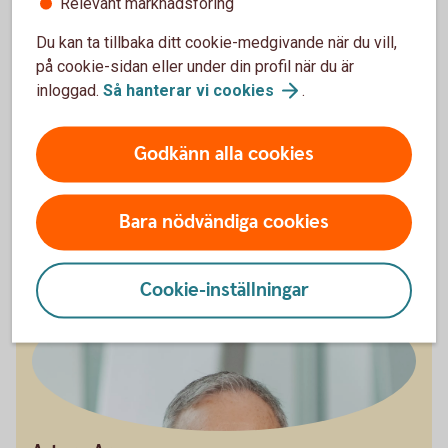
Relevant marknadsföring
med sambon vid en separation.
Tänk på att en gåva ofta räknas
Du kan ta tillbaka ditt cookie-medgivande när du vill,
på cookie-sidan eller under din profil när du är
som förskott på arv
inloggad.
Så hanterar vi
cookies
.
Vill du undvika det, eller vill du göra gåvan till
enskild egendom, kan det regleras i
Godkänn alla cookies
gåvobrevet. På så sätt skapar du trygghet både
för dig och ditt barn.
Bara nödvändiga cookies
Cookie-inställningar