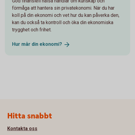
God finansiell hälsa handlar om kunskap och
förmåga att hantera sin privatekonomi. När du har
koll på din ekonomi och vet hur du kan påverka den,
kan du också ta kontroll och öka din ekonomiska
trygghet och frihet.
Hur mår din
ekonomi?
Sidfot
Hitta snabbt
Kontakta oss