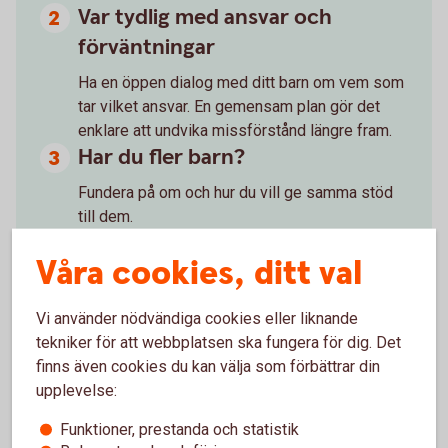
Var tydlig med ansvar och
förväntningar
Ha en öppen dialog med ditt barn om vem som
tar vilket ansvar. En gemensam plan gör det
enklare att undvika missförstånd längre fram.
Har du fler barn?
Fundera på om och hur du vill ge samma stöd
till dem.
Skriv avtal
Våra cookies, ditt val
Skuldebrev eller samägandeavtal tydliggör
villkor och roller, även inom familjen.
Vi använder nödvändiga cookies eller liknande
Ska ditt barn flytta ihop med
tekniker för att webbplatsen ska fungera för dig. Det
någon?
finns även cookies du kan välja som förbättrar din
upplevelse:
Ett samboavtal kan skydda ditt barns del vid en
separation. Utan ett sådant riskerar den gåva
Funktioner, prestanda och statistik
eller insats du bidragit med att delvis delas