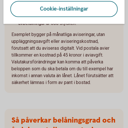
inklusive amortering är 1 672 kronor, totalt
Cookie-inställningar
belopp att betala om räntan är oförändrad under
lånets löptid är 1 986 642 kronor. Antalet
avbetalningar är 600 stycken.
Exemplet bygger på månatliga aviseringar, utan
uppläggningsavgift eller aviseringskostnad,
förutsatt att du aviseras digitalt. Vid postala avier
tillkommer en kostnad på 45 kronor i aviavgift.
Valutakursförändringar kan komma att påverka
beloppen som du ska betala om du till exempel har
inkomst i annan valuta än lånet. Lånet förutsätter att
säkerhet lämnas i form av pant i bostad.
Så påverkar belåningsgrad och