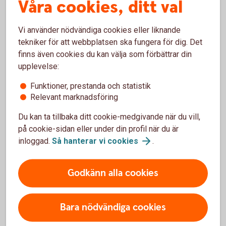
Våra cookies, ditt val
Vi använder nödvändiga cookies eller liknande
tekniker för att webbplatsen ska fungera för dig. Det
finns även cookies du kan välja som förbättrar din
Arturo Arques
upplevelse:
Privatekonom
Funktioner, prestanda och statistik
Relevant marknadsföring
Du kan ta tillbaka ditt cookie-medgivande när du vill,
på cookie-sidan eller under din profil när du är
Räkneexempel bolån
inloggad.
Så hanterar vi
cookies
.
Ett lånebelopp på 1 000 000 kronor, till 3,94 %
Godkänn alla cookies
ränta (3 mån bunden, listränta senast ändrad
2026-03-28), med rak amortering
återbetalningstid 50 år, effektiv ränta: 4,01% .
Bara nödvändiga cookies
Första månadsbetalningen inklusive amortering
är 4 950 kronor, sista månadsbetalningen