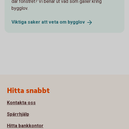
där fönstret? Vi benar ut vad som gäller kring
bygglov.
Viktiga saker att veta om
bygglov
Sidfot
Hitta snabbt
Kontakta oss
Spärrhjälp
Hitta bankkontor