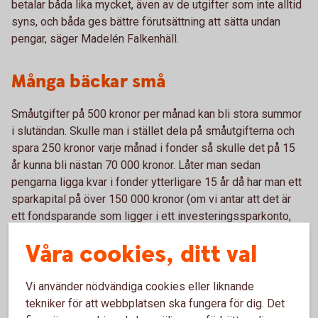
betalar båda lika mycket, även av de utgifter som inte alltid
syns, och båda ges bättre förutsättning att sätta undan
pengar, säger Madelén Falkenhäll.
Många bäckar små
Småutgifter på 500 kronor per månad kan bli stora summor
i slutändan. Skulle man i stället dela på småutgifterna och
spara 250 kronor varje månad i fonder så skulle det på 15
år kunna bli nästan 70 000 kronor. Låter man sedan
pengarna ligga kvar i fonder ytterligare 15 år då har man ett
sparkapital på över 150 000 kronor (om vi antar att det är
ett fondsparande som ligger i ett investeringssparkonto,
med real avkastning på sex procent, efter skatt och
Våra cookies, ditt val
avgifter. Bara av att dela på småutgifterna.
Vi använder nödvändiga cookies eller liknande
tekniker för att webbplatsen ska fungera för dig. Det
Jämställt sparande under