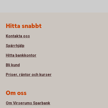
Sidfot
Hitta snabbt
Kontakta oss
Spärrhjälp
Hitta bankkontor
Bli kund
Priser, räntor och kurser
Om oss
Om Virserums Sparbank