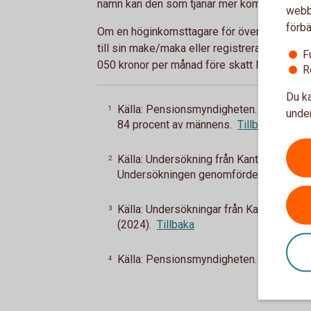
namn kan den som tjänar mer kompensera de
webbp
förbä
Om en höginkomsttagare för över pensionsrä
till sin make/maka eller registrerade partn
F
050 kronor per månad före skatt livet
ut
4
.
R
Du ka
Källa: Pensionsmyndigheten. I åldersgru
1
under
84 procent av männens.
Tillbaka
Källa: Undersökning från Kantar Medias
2
Undersökningen genomfördes i april (20
Källa: Undersökningar från Kantar Med
3
(2024).
Tillbaka
Källa: Pensionsmyndigheten.
Tillbaka
4