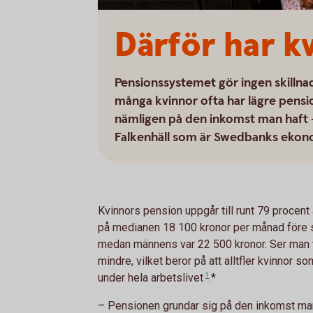
Därför har k
Pensionssystemet gör ingen skillna
många kvinnor ofta har lägre pensio
nämligen på den inkomst man haft 
Falkenhäll som är Swedbanks ekonom
Kvinnors pension uppgår till runt 79 procen
på medianen 18 100 kronor per månad före sk
medan männens var 22 500 kronor. Ser man ti
mindre, vilket beror på att alltfler kvinnor s
under hela
arbetslivet
1
.*
– Pensionen grundar sig på den inkomst man 