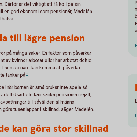
ärför är det viktigt att få koll på sin
 till en god ekonomi som pensionär, Madelén
 hälsa.
v
a till lägre pension
eror på många saker. En faktor som påverkar
 av kvinnor arbetar eller har arbetat deltid
något som senare kan komma att påverka
te tänker
på
2
.
mpel när barnen är små brukar inte spela så
av deltidsarbete kan sänka pensionen rejält,
vsättningar till såväl den allmänna
 göra tusenlappar i skillnad, säger Madelén.
de kan göra stor skillnad