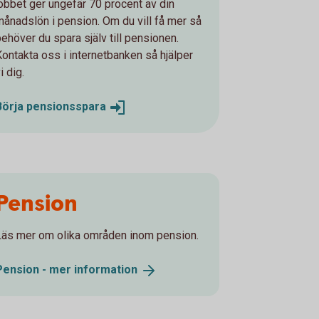
jobbet ger ungefär 70 procent av din
månadslön i pension. Om du vill få mer så
behöver du spara själv till pensionen.
Kontakta oss i internetbanken så hjälper
i dig.
Börja
pensionsspara
Pension
Läs mer om olika områden inom pension.
Pension - mer
information