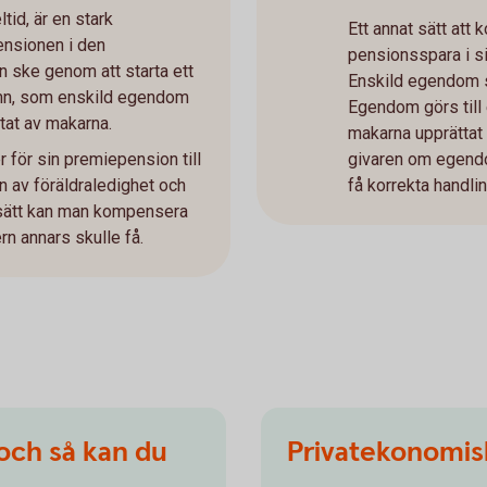
tid, är en stark
Ett annat sätt att 
ensionen i den
pensionsspara i s
ske genom att starta ett
Enskild egendom sk
mn, som enskild egendom
Egendom görs til
at av makarna.
makarna upprättat 
r för sin premiepension till
givaren om egendom
n av föräldraledighet och
få korrekta handli
 sätt kan man kompensera
rn annars skulle få.
 och så kan du
Privatekonomisk