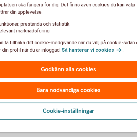
n andra, säger Madelén.
latsen ska fungera för dig. Det finns även cookies du kan välj
ttrar din upplevelse:
tter för sin premiepension under 20 års tid
er förbättras den andras pension med knappt 2
unktioner, prestanda och statistik
elevant marknadsföring
n ta tillbaka ditt cookie-medgivande när du vill, på cookie-sidan 
ppen 65-69 år uppgår kvinnors pension till
 din profil när du är inloggad.
Så hanterar vi
cookies
.
Godkänn alla cookies
 Sifopanel på uppdrag av Swedbank.
25).
Tillbaka
Bara nödvändiga cookies
ias Sifopanel på uppdrag av Swedbank
Cookie-inställningar