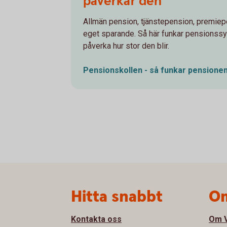
påverkar den
Allmän pension, tjänstepension, premiep
eget sparande. Så här funkar pensionss
påverka hur stor den blir.
Pensionskollen - så funkar
pensione
Sidfot
Hitta snabbt
Om
Kontakta oss
Om V