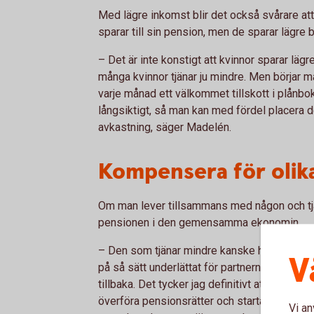
Med lägre inkomst blir det också svårare att
sparar till sin pension, men de sparar lägre
– Det är inte konstigt att kvinnor sparar lägr
många kvinnor tjänar ju mindre. Men börjar m
varje månad ett välkommet tillskott i plån
långsiktigt, så man kan med fördel placera det
avkastning, säger Madelén.
Kompensera för olika
Om man lever tillsammans med någon och tjä
pensionen i den gemensamma ekonomin.
– Den som tjänar mindre kanske har lagt ner 
V
på så sätt underlättat för partnern att göra k
tillbaka. Det tycker jag definitivt att man s
överföra pensionsrätter och starta ett spa
Vi an