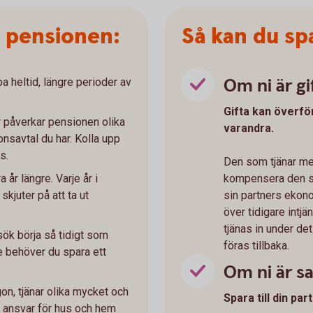
a pensionen:
Så kan du spa
Om ni är gi
ba heltid, längre perioder av
Gifta kan överfö
 påverkar pensionen olika
varandra.
nsavtal du har. Kolla upp
s.
Den som tjänar mer
 år längre. Varje år i
kompensera den so
skjuter på att ta ut
sin partners ekon
över tidigare intj
tjänas in under det
rsök börja så tidigt som
föras tillbaka.
e behöver du spara ett
Om ni är 
n, tjänar olika mycket och
Spara till din pa
 ansvar för hus och hem