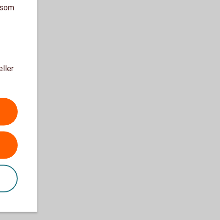
a som
eller