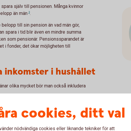
 spara själv till pensionen. Många kvinnor
 belopp än
män
3
.
e belopp till sin pension än vad män gör,
an spara i tid blir även en mindre summa
boken som pensionär. Pensionssparandet är
 i fonder, det ökar möjligheten till
 inkomster i hushållet
nar olika mycket bör man också inkludera
mer tid på hushållet och eventuella barn och
åra cookies, ditt val
arriär och tjäna pengar medan man själv stått
ka kompenseras för. Genom att till exempel
rande som enskild egendom i den andres
vänder nödvändiga cookies eller liknande tekniker för att