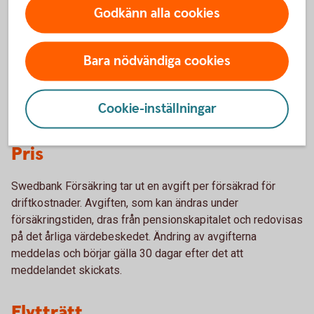
pengar, efter avdrag för kapitalförvaltningsavgift, tillförs
Godkänn alla cookies
över tiden kollektivet av sparare inom SAF-LO i form av
total-avkastning. Avkastningen av tillgångarna fördelas på
Bara nödvändiga cookies
försäkringarna genom en av Swedbank Försäkring vid var
tid bestämd avkastningsränta. Avkastningsräntan bestäms
som en funktion av totalavkastningen och värdet av
Cookie-inställningar
förväntade garantiutbetalningar.
Pris
Swedbank Försäkring tar ut en avgift per försäkrad för
driftkostnader. Avgiften, som kan ändras under
försäkringstiden, dras från pensionskapitalet och redovisas
på det årliga värdebeskedet. Ändring av avgifterna
meddelas och börjar gälla 30 dagar efter det att
meddelandet skickats.
Flytträtt