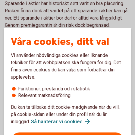
Sparande i aktier har historiskt sett varit en bra placering.
Risken finns dock att värdet på ett sparande i aktier kan gå
ner. Ett sparande i aktier bör därför alltid vara långsiktigt.
Genom premiegarantin är din risk dock begränsad.
Våra cookies, ditt val
Garantin
Vi använder nödvändiga cookies eller liknande
Garantin innebär att värdet på sparandet den dag du går i
tekniker för att webbplatsen ska fungera för dig. Det
pension aldrig kommer att vara mindre än summan av de
finns även cookies du kan välja som förbättrar din
premier som har betalats in i försäkringen. Det gäller
upplevelse:
oavsett utvecklingen på börsen. Det garanterade beloppet
kallas Garantivärde. Garantin gäller även om kunden skulle
Funktioner, prestanda och statistik
avlida innan ålderspensionen börjat utbetalas, under
Relevant marknadsföring
förutsättning att kunden valt återbetalningsskydd.
Du kan ta tillbaka ditt cookie-medgivande när du vill,
på cookie-sidan eller under din profil när du är
Överskott
inloggad.
Så hanterar vi
cookies
.
All avkastning som uppstår vid förvaltningen av spararnas