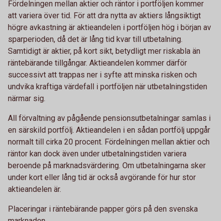
Fördelningen mellan aktier och räntor i portföljen kommer
att variera över tid. För att dra nytta av aktiers långsiktigt
högre avkastning är aktieandelen i portföljen hög i början av
sparperioden, då det är lång tid kvar till utbetalning.
Samtidigt är aktier, på kort sikt, betydligt mer riskabla än
räntebärande tillgångar. Aktieandelen kommer därför
successivt att trappas ner i syfte att minska risken och
undvika kraftiga värdefall i portföljen när utbetalningstiden
närmar sig.
All förvaltning av pågående pensionsutbetalningar samlas i
en särskild portfölj. Aktieandelen i en sådan portfölj uppgår
normalt till cirka 20 procent. Fördelningen mellan aktier och
räntor kan dock även under utbetalningstiden variera
beroende på marknadsvärdering. Om utbetalningarna sker
under kort eller lång tid är också avgörande för hur stor
aktieandelen är.
Placeringar i räntebärande papper görs på den svenska
marknaden.