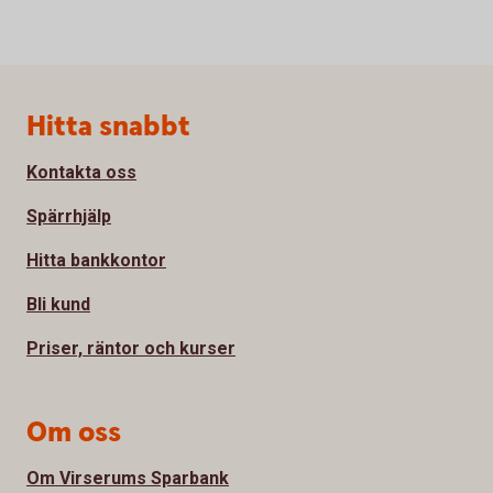
Sidfot
Hitta snabbt
Kontakta oss
Spärrhjälp
Hitta bankkontor
Bli kund
Priser, räntor och kurser
Om oss
Om Virserums Sparbank