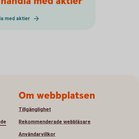
 handla med aktier
dla med aktier
Om webbplatsen
Tillgänglighet
nde
Rekommenderade webbläsare
Användarvillkor