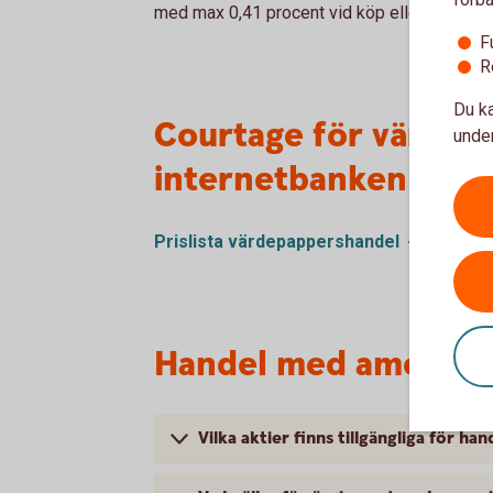
med max 0,41 procent vid köp eller försäljnin
F
R
Du ka
Courtage för värdep
under
internetbanken
Prislista värdepappershandel
Handel med amerikans
Vilka aktier finns tillgängliga för h