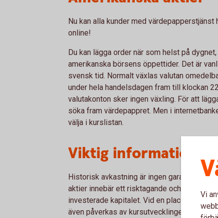
Nu kan alla kunder med värdepapperstjänst 
online!
Du kan lägga order när som helst på dygnet,
amerikanska börsens öppettider. Det är van
svensk tid. Normalt växlas valutan omedelbart,
under hela handelsdagen fram till klockan 22
valutakonton sker ingen växling. För att lägga
söka fram värdepappret. Men i internetbanke
välja i kurslistan.
Viktig information
V
Historisk avkastning är ingen garanti för fra
aktier innebär ett risktagande och du kan förl
Vi an
investerade kapitalet. Vid en placering i ame
webbp
även påverkas av kursutvecklingen SEK/USD.
förbä