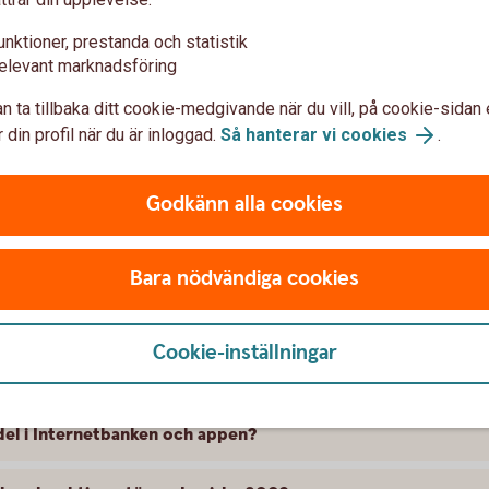
g från/till SEK-konto.
unktioner, prestanda och statistik
elevant marknadsföring
n ta tillbaka ditt cookie-medgivande när du vill, på cookie-sidan 
appershandel i appen och
 din profil när du är inloggad.
Så hanterar vi cookies
.
Godkänn alla cookies
Bara nödvändiga cookies
ka aktier – frågor och svar
Cookie-inställningar
andel i Internetbanken och appen?