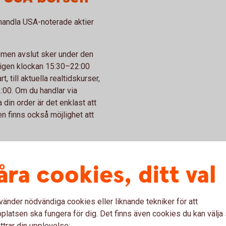
handla USA-noterade aktier
 men avslut sker under den
ligen klockan 15:30–22:00
 till aktuella realtidskurser,
:00. Om du handlar via
 din order är det enklast att
n finns också möjlighet att
åra cookies, ditt val
mtida avkastning. En placering i
ora hela eller delar av det
vänder nödvändiga cookies eller liknande tekniker för att
rikanska aktier kan utfallet
latsen ska fungera för dig. Det finns även cookies du kan välj
 Växlingsavgift tillkommer
ttrar din upplevelse: