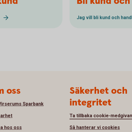
kund
Bli kund och
Jag vill bli kund och han
 oss
Säkerhet och
integritet
irserums Sparbank
barhet
Ta tillbaka cookie-medgiva
a hos oss
Så hanterar vi cookies