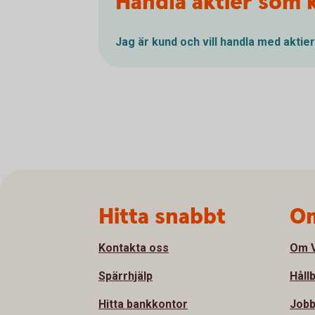
Handla aktier som 
Jag är kund och vill handla med aktier
Sidfot
Hitta snabbt
Om
Kontakta oss
Om V
Spärrhjälp
Håll
Hitta bankkontor
Jobb