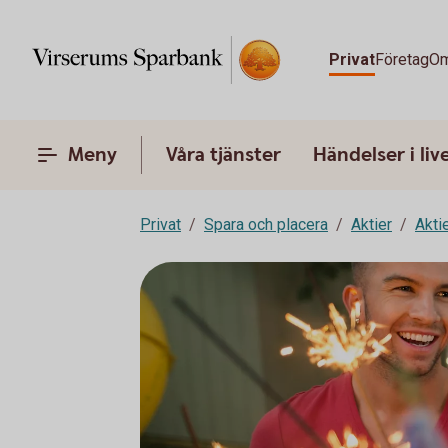
Privat
Företag
Om
Meny
Våra tjänster
Händelser i liv
Privat
Spara och placera
Aktier
Akti