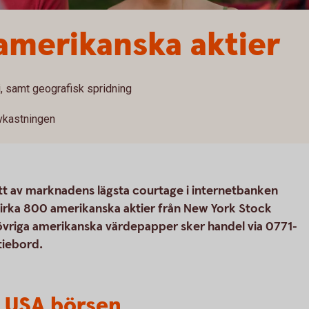
amerikanska aktier
i, samt geografisk spridning
vkastningen
ett av marknadens lägsta courtage i internetbanken
irka 800 amerikanska aktier från New York Stock
övriga amerikanska värdepapper sker handel via 0771-
ktiebord.
– USA börsen