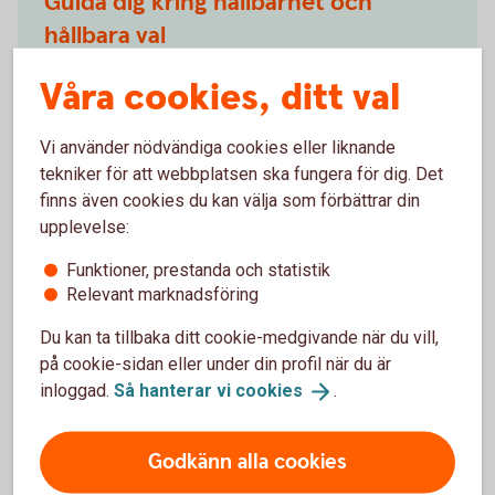
Guida dig kring hållbarhet och
hållbara val
Våra cookies, ditt val
Förklara vad som menas med hållbarhet, ESG
Beskriva hur en finansiell produkt kan vara hållbar
Berätta vilka hållbara val du kan göra
Vi använder nödvändiga cookies eller liknande
tekniker för att webbplatsen ska fungera för dig. Det
finns även cookies du kan välja som förbättrar din
upplevelse:
Funktioner, prestanda och statistik
Ta in önskemål om hållbarhet och
Relevant marknadsföring
guida kring våra produkter
Du kan ta tillbaka ditt cookie-medgivande när du vill,
på cookie-sidan eller under din profil när du är
Fråga vad du har för önskemål och krav på
inloggad.
Så hanterar vi
cookies
.
hållbarhet i ditt sparande
Förklara hur de produkter vi erbjuder motsvarar
dina krav
Godkänn alla cookies
Dokumentera dina hållbarhetspreferenser och hur
vår rekommendation möter dina önskemål