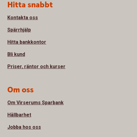
Sidfot
Hitta snabbt
Kontakta oss
Spärrhjälp
Hitta bankkontor
Bli kund
Priser, räntor och kurser
Om oss
Om Virserums Sparbank
Hållbarhet
Jobba hos oss