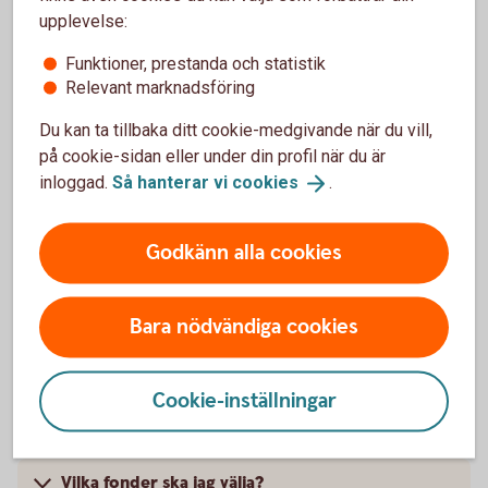
upplevelse:
sker samma sak även för värdet av fonden. Men i och
med att en fond placerar i många olika aktier så sprids
Funktioner, prestanda och statistik
risken.
Relevant marknadsföring
Det är enkelt
Du kan ta tillbaka ditt cookie-medgivande när du vill,
Det är enkelt att börja spara i fonder och kräver inga
på cookie-sidan eller under din profil när du är
stora summor – minsta belopp är 100 kronor.
inloggad.
Så hanterar vi
cookies
.
Logga in och börja
månadsspara
Godkänn alla cookies
Frågor och svar om att
Bara nödvändiga cookies
månadsspara i fonder
Cookie-inställningar
Hur öppnar jag ett månadssparande?
Vilka fonder ska jag välja?