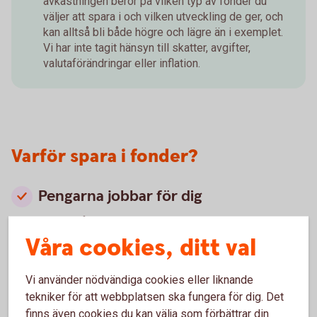
avkastningen beror på vilken typ av fonder du
väljer att spara i och vilken utveckling de ger, och
kan alltså bli både högre och lägre än i exemplet.
Vi har inte tagit hänsyn till skatter, avgifter,
valutaförändringar eller inflation.
Varför spara i fonder?
Pengarna jobbar för dig
Om dina fonder ökar i värde, växer dina pengar över
tid snabbare och snabbare. Detta är tack vare ränta på
Våra cookies, ditt val
ränta-effekten.
Ränta på ränta – vad är
det?
Vi använder nödvändiga cookies eller liknande
Du sprider risken
tekniker för att webbplatsen ska fungera för dig. Det
finns även cookies du kan välja som förbättrar din
När aktierna i fonden ökar eller minskar i värde, så