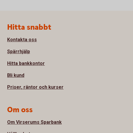
Sidfot
Hitta snabbt
Kontakta oss
Spärrhjälp
Hitta bankkontor
Bli kund
Priser, räntor och kurser
Om oss
Om Virserums Sparbank