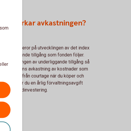
d påverkar avkastningen?
a som
stningen beror på utvecklingen av det index
r underliggande tillgång som fonden följer.
er utvecklingen av underliggande tillgång så
eller
rkas ETF:ens avkastning av kostnader som
ut. Bortsett från courtage när du köper och
er så betalar du en årlig förvaltningsavgift
vid en fondinvestering.