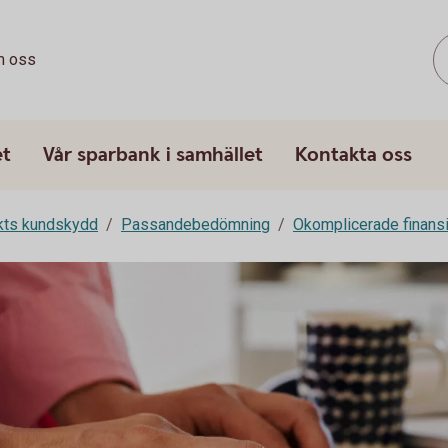
 oss
et
Vår sparbank i samhället
Kontakta oss
rkts kundskydd
Passandebedömning
Okomplicerade finansi