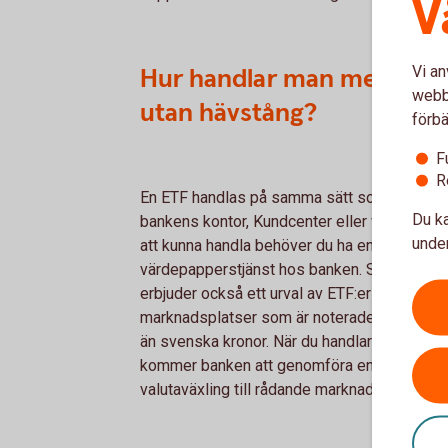
V
Vi an
Hur handlar man med ETF:
webbp
utan hävstång?
förbä
F
R
En ETF handlas på samma sätt som aktier vi
Du ka
bankens kontor, Kundcenter eller via internet
under
att kunna handla behöver du ha en
värdepapperstjänst hos banken. Swedbank
erbjuder också ett urval av ETF:er på utländ
marknadsplatser som är noterade i annan va
än svenska kronor. När du handlar med dess
kommer banken att genomföra en automatis
valutaväxling till rådande marknadspris.