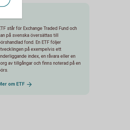
ETF
ETF står för Exchange Traded Fund och
kan på svenska översättas till
börshandlad fond. En ETF följer
utvecklingen på exempelvis ett
underliggande index, en råvara eller en
korg av tillgångar och finns noterad på en
börs.
Mer om
ETF