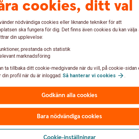
åra cookies, ditt val
vänder nödvändiga cookies eller liknande tekniker för att
er
Vad tar jag för risk?
Va
latsen ska fungera för dig. Det finns även cookies du kan välj
ttrar din upplevelse:
unktioner, prestanda och statistik
Att placera i börshandlade fonder kan innebära
Avka
elevant marknadsföring
både marknadsrisk och valutarisk, precis som
elle
a
för övriga fonder. Marknadsrisk innebär att
Utöv
n ta tillbaka ditt cookie-medgivande när du vill, på cookie-sidan 
. För
fondens värde både kan öka och minska över tid
påve
 din profil när du är inloggad.
Så hanterar vi
cookies
.
medan valutarisk uppstår då förvaltare
tas 
investerar i utländska tillgångar eller om fonden
sälj
ska
Godkänn alla cookies
är angiven i en annan valuta. Vissa ETF:er
som 
luta
innehåller motpartsrisk som uppstår vid vissa
a
typer av derivatavtal eller vid aktielån.
k
Bara nödvändiga cookies
Cookie-inställningar