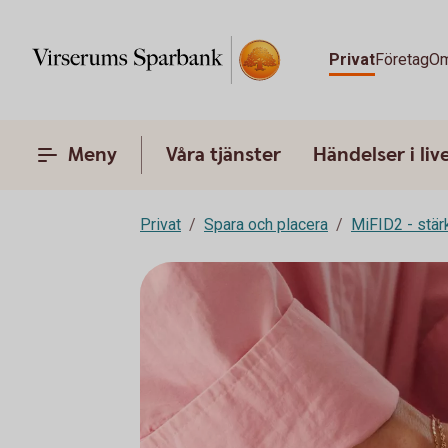
Privat
Företag
Om
Meny
Våra tjänster
Händelser i liv
Privat
Spara och placera
MiFID2 - stä