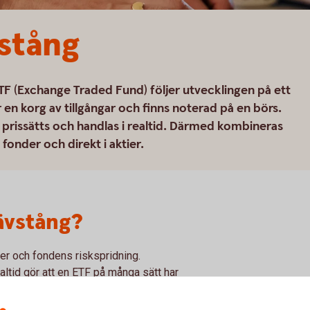
stång
TF (Exchange Traded Fund) följer utvecklingen på ett
 en korg av tillgångar och finns noterad på en börs.
prissätts och handlas i realtid. Därmed kombineras
 fonder och direkt i aktier.
ävstång?
er och fondens riskspridning.
altid gör att en ETF på många sätt har
har en ETF fler egenskaper som generellt