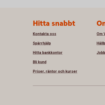
Sidfot
Hitta snabbt
Om
Kontakta oss
Om V
Spärrhjälp
Håll
Hitta bankkontor
Jobb
Bli kund
Priser, räntor och kurser