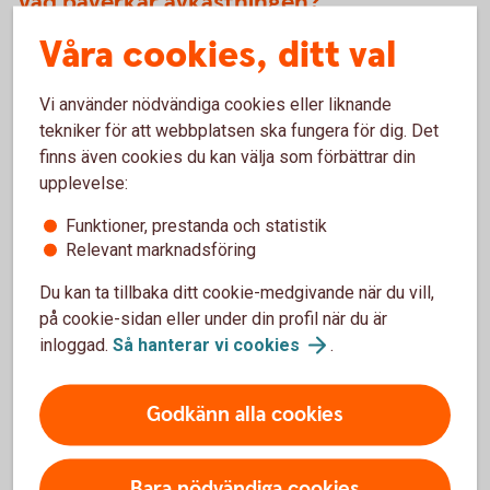
Vad påverkar avkastningen?
Våra cookies, ditt val
Då teckningsrätter bara är aktuella under en kort tid är det
huvudsakligen aktiens värde i relation till teckningskursen
som är avgörande för avkastningen. Om aktien handlas
Vi använder nödvändiga cookies eller liknande
under teckningskursen är det billigare att köpa aktien än att
tekniker för att webbplatsen ska fungera för dig. Det
köpa rätter att teckna.
finns även cookies du kan välja som förbättrar din
upplevelse:
Funktioner, prestanda och statistik
För- och nackdelar med
Relevant marknadsföring
teckningsrätter
Du kan ta tillbaka ditt cookie-medgivande när du vill,
på cookie-sidan eller under din profil när du är
inloggad.
Så hanterar vi
cookies
.
Fördelar
Godkänn alla cookies
Möjlighet att teckna nya aktier till reducerat pris.
Vill du inte teckna aktier har du möjlighet att sälja dina
rätter på andrahandsmarknaden.
Bara nödvändiga cookies